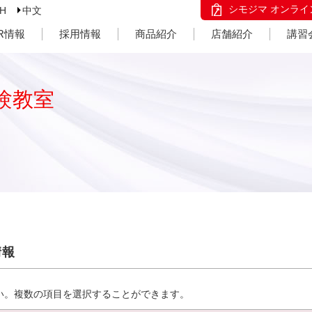
シモジマ オンライ
SH
中文
IR情報
採用情報
商品紹介
店舗紹介
講習
験教室
情報
い。複数の項目を選択することができます。