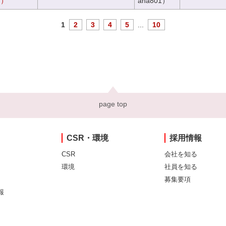
き）
ana801）
1
2
3
4
5
...
10
page top
CSR・環境
採用情報
CSR
会社を知る
環境
社員を知る
募集要項
報