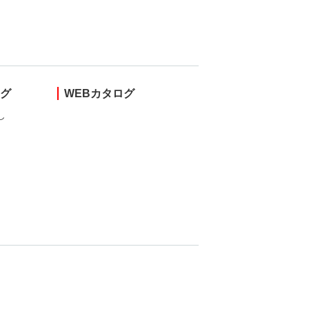
ング
WEBカタログ
し