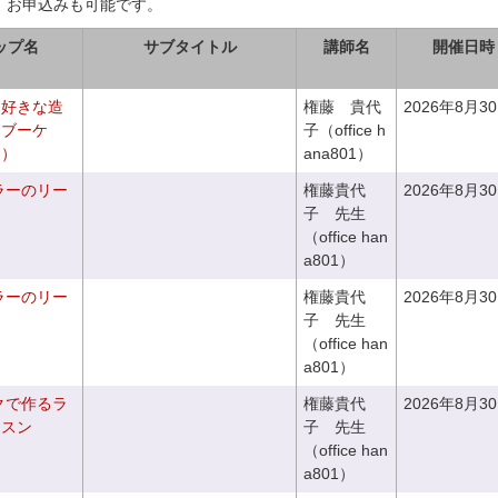
、お申込みも可能です。
ップ名
サブタイトル
講師名
開催日時
お好きな造
権藤 貴代
2026年8月3
チブーケ
子（office h
き）
ana801）
ラーのリー
権藤貴代
2026年8月3
子 先生
（office han
a801）
ラーのリー
権藤貴代
2026年8月3
子 先生
（office han
a801）
クで作るラ
権藤貴代
2026年8月3
ッスン
子 先生
（office han
a801）