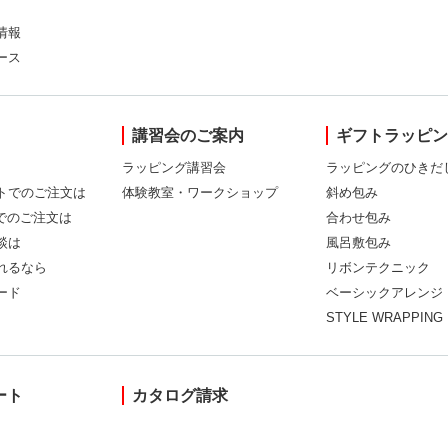
情報
ース
講習会のご案内
ギフトラッピ
ラッピング講習会
ラッピングのひきだ
トでのご注文は
体験教室・ワークショップ
斜め包み
Xでのご注文は
合わせ包み
談は
風呂敷包み
れるなら
リボンテクニック
ード
ベーシックアレンジ
STYLE WRAPPING
ート
カタログ請求