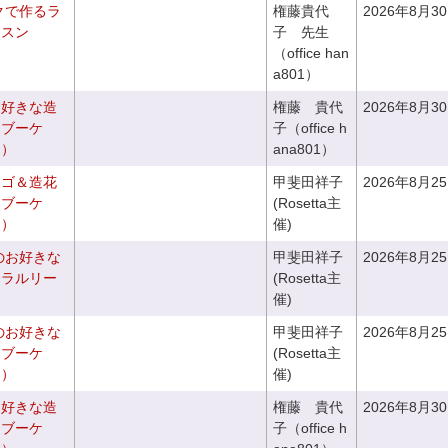
クで作るラ
権藤貴代
2026年8月3
ッスン
子 先生
（office han
a801）
お好きな造
権藤 貴代
2026年8月3
チブーケ
子（office h
き）
ana801）
カゴ＆造花
甲斐田祥子
2026年8月2
クブーケ
(Rosetta主
き）
催)
のお好きな
甲斐田祥子
2026年8月2
ュラルリー
(Rosetta主
催)
のお好きな
甲斐田祥子
2026年8月2
スブーケ
(Rosetta主
き）
催)
お好きな造
権藤 貴代
2026年8月3
ドブーケ
子（office h