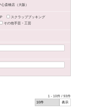
マ心斎橋店（大阪）
P
スクラップブッキング
その他手芸・工芸
1
-
10
件 /
93
件