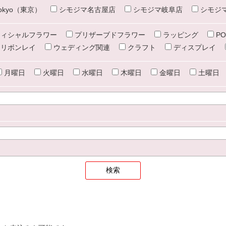
e tokyo（東京）
シモジマ名古屋店
シモジマ岐阜店
シモジ
ィシャルフラワー
プリザーブドフラワー
ラッピング
PO
リボンレイ
ウェディング関連
クラフト
ディスプレイ
月曜日
火曜日
水曜日
木曜日
金曜日
土曜日