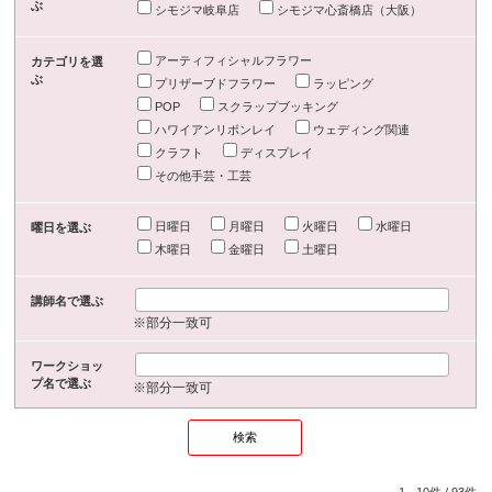
ぶ
シモジマ岐阜店
シモジマ心斎橋店（大阪）
アーティフィシャルフラワー
カテゴリを選
ぶ
プリザーブドフラワー
ラッピング
POP
スクラップブッキング
ハワイアンリボンレイ
ウェディング関連
クラフト
ディスプレイ
その他手芸・工芸
日曜日
月曜日
火曜日
水曜日
曜日を選ぶ
木曜日
金曜日
土曜日
講師名で選ぶ
※部分一致可
ワークショッ
プ名で選ぶ
※部分一致可