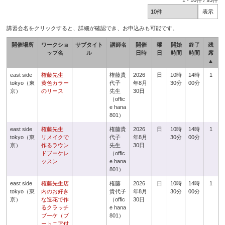
1
-
10
件 /
93
件
講習会名をクリックすると、詳細が確認でき、お申込みも可能です。
開催場所
ワークショ
サブタイト
講師名
開催
曜
開始
終了
残
ップ名
ル
日時
日
時間
時間
席
▲
east side
権藤先生
権藤貴
2026
日
10時
14時
1
tokyo（東
黄色カラー
代子
年8月
30分
00分
京）
のリース
先生
30日
（offic
e hana
801）
east side
権藤先生
権藤貴
2026
日
10時
14時
1
tokyo（東
リメイクで
代子
年8月
30分
00分
京）
作るラウン
先生
30日
ドブーケレ
（offic
ッスン
e hana
801）
east side
権藤先生店
権藤
2026
日
10時
14時
1
tokyo（東
内のお好き
貴代子
年8月
30分
00分
京）
な造花で作
（offic
30日
るクラッチ
e hana
ブーケ（ブ
801）
ートニア付