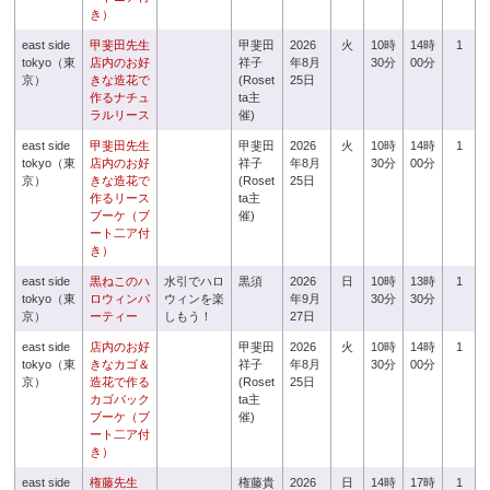
き）
east side
甲斐田先生
甲斐田
2026
火
10時
14時
1
tokyo（東
店内のお好
祥子
年8月
30分
00分
京）
きな造花で
(Roset
25日
作るナチュ
ta主
ラルリース
催)
east side
甲斐田先生
甲斐田
2026
火
10時
14時
1
tokyo（東
店内のお好
祥子
年8月
30分
00分
京）
きな造花で
(Roset
25日
作るリース
ta主
ブーケ（ブ
催)
ート二ア付
き）
east side
黒ねこのハ
水引でハロ
黒須
2026
日
10時
13時
1
tokyo（東
ロウィンパ
ウィンを楽
年9月
30分
30分
京）
ーティー
しもう！
27日
east side
店内のお好
甲斐田
2026
火
10時
14時
1
tokyo（東
きなカゴ＆
祥子
年8月
30分
00分
京）
造花で作る
(Roset
25日
カゴバック
ta主
ブーケ（ブ
催)
ート二ア付
き）
east side
権藤先生
権藤貴
2026
日
14時
17時
1