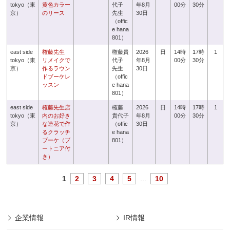
tokyo（東
黄色カラー
代子
年8月
00分
30分
京）
のリース
先生
30日
（offic
e hana
801）
east side
権藤先生
権藤貴
2026
日
14時
17時
1
tokyo（東
リメイクで
代子
年8月
00分
30分
京）
作るラウン
先生
30日
ドブーケレ
（offic
ッスン
e hana
801）
east side
権藤先生店
権藤
2026
日
14時
17時
1
tokyo（東
内のお好き
貴代子
年8月
00分
30分
京）
な造花で作
（offic
30日
るクラッチ
e hana
ブーケ（ブ
801）
ートニア付
き）
1
2
3
4
5
...
10
企業情報
IR情報