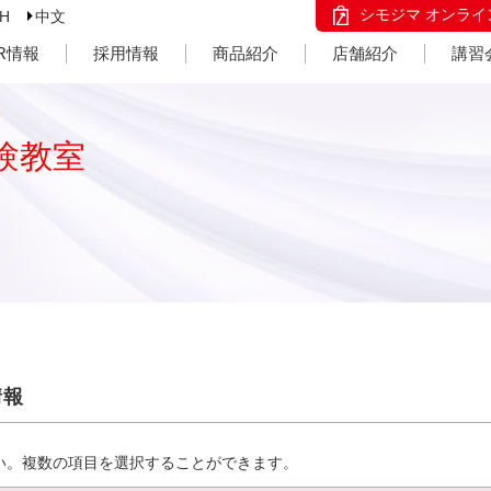
シモジマ オンライ
SH
中文
IR情報
採用情報
商品紹介
店舗紹介
講習
験教室
情報
い。複数の項目を選択することができます。