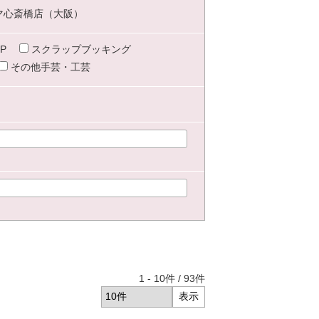
マ心斎橋店（大阪）
P
スクラップブッキング
その他手芸・工芸
1
-
10
件 /
93
件