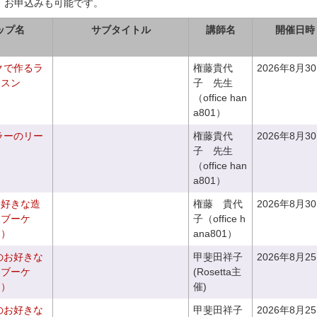
、お申込みも可能です。
ップ名
サブタイトル
講師名
開催日時
クで作るラ
権藤貴代
2026年8月3
ッスン
子 先生
（office han
a801）
ラーのリー
権藤貴代
2026年8月3
子 先生
（office han
a801）
お好きな造
権藤 貴代
2026年8月3
チブーケ
子（office h
き）
ana801）
のお好きな
甲斐田祥子
2026年8月2
スブーケ
(Rosetta主
き）
催)
のお好きな
甲斐田祥子
2026年8月2