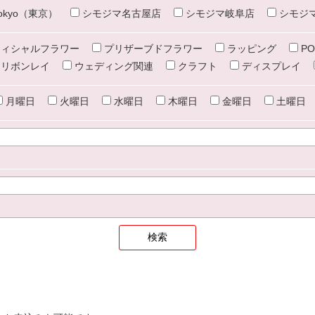
e tokyo（東京）
シモジマ名古屋店
シモジマ岐阜店
シモジ
ィシャルフラワー
プリザーブドフラワー
ラッピング
PO
リボンレイ
ウェディング関連
クラフト
ディスプレイ
月曜日
火曜日
水曜日
木曜日
金曜日
土曜日