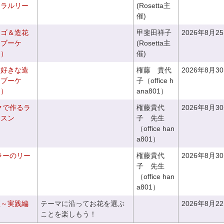
ュラルリー
(Rosetta主
催)
カゴ＆造花
甲斐田祥子
2026年8月2
クブーケ
(Rosetta主
き）
催)
お好きな造
権藤 貴代
2026年8月3
チブーケ
子（office h
き）
ana801）
クで作るラ
権藤貴代
2026年8月3
ッスン
子 先生
（office han
a801）
ラーのリー
権藤貴代
2026年8月3
子 先生
（office han
a801）
座～実践編
テーマに沿ってお花を選ぶ
2026年8月2
ことを楽しもう！