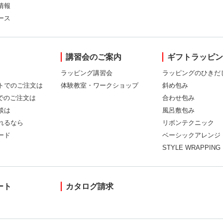
情報
ース
講習会のご案内
ギフトラッピ
ラッピング講習会
ラッピングのひきだ
トでのご注文は
体験教室・ワークショップ
斜め包み
Xでのご注文は
合わせ包み
談は
風呂敷包み
れるなら
リボンテクニック
ード
ベーシックアレンジ
STYLE WRAPPING
ート
カタログ請求