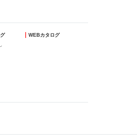
ング
WEBカタログ
し