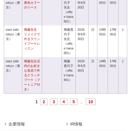
tokyo（東
黄色カラー
代子
年8月
00分
30分
京）
のリース
先生
30日
（offic
e hana
801）
east side
権藤先生
権藤貴
2026
日
14時
17時
1
tokyo（東
リメイクで
代子
年8月
00分
30分
京）
作るラウン
先生
30日
ドブーケレ
（offic
ッスン
e hana
801）
east side
権藤先生店
権藤
2026
日
14時
17時
1
tokyo（東
内のお好き
貴代子
年8月
00分
30分
京）
な造花で作
（offic
30日
るクラッチ
e hana
ブーケ（ブ
801）
ートニア付
き）
1
2
3
4
5
...
10
企業情報
IR情報