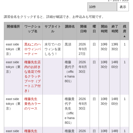
1
-
10
件 /
93
件
講習会名をクリックすると、詳細が確認でき、お申込みも可能です。
開催場所
ワークショ
サブタイト
講師名
開催
曜
開始
終了
残
ップ名
ル
日時
日
時間
時間
席
▲
east side
黒ねこのハ
水引でハロ
黒須
2026
日
10時
13時
1
tokyo（東
ロウィンパ
ウィンを楽
年9月
30分
30分
京）
ーティー
しもう！
27日
east side
権藤先生店
権藤
2026
日
10時
14時
1
tokyo（東
内のお好き
貴代子
年8月
30分
00分
京）
な造花で作
（offic
30日
るクラッチ
e hana
ブーケ（ブ
801）
ートニア付
き）
east side
権藤先生
権藤貴
2026
日
10時
14時
1
tokyo（東
黄色カラー
代子
年8月
30分
00分
京）
のリース
先生
30日
（offic
e hana
801）
east side
権藤先生
権藤貴
2026
日
10時
14時
1