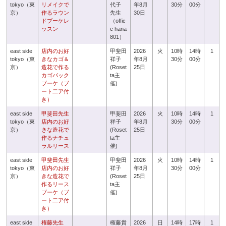
tokyo（東
リメイクで
代子
年8月
30分
00分
京）
作るラウン
先生
30日
ドブーケレ
（offic
ッスン
e hana
801）
east side
店内のお好
甲斐田
2026
火
10時
14時
1
tokyo（東
きなカゴ＆
祥子
年8月
30分
00分
京）
造花で作る
(Roset
25日
カゴバック
ta主
ブーケ（ブ
催)
ート二ア付
き）
east side
甲斐田先生
甲斐田
2026
火
10時
14時
1
tokyo（東
店内のお好
祥子
年8月
30分
00分
京）
きな造花で
(Roset
25日
作るナチュ
ta主
ラルリース
催)
east side
甲斐田先生
甲斐田
2026
火
10時
14時
1
tokyo（東
店内のお好
祥子
年8月
30分
00分
京）
きな造花で
(Roset
25日
作るリース
ta主
ブーケ（ブ
催)
ート二ア付
き）
east side
権藤先生
権藤貴
2026
日
14時
17時
1