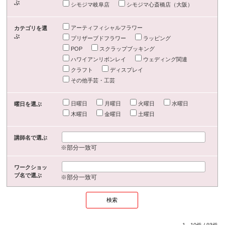
ぶ
シモジマ岐阜店
シモジマ心斎橋店（大阪）
アーティフィシャルフラワー
カテゴリを選
ぶ
プリザーブドフラワー
ラッピング
POP
スクラップブッキング
ハワイアンリボンレイ
ウェディング関連
クラフト
ディスプレイ
その他手芸・工芸
日曜日
月曜日
火曜日
水曜日
曜日を選ぶ
木曜日
金曜日
土曜日
講師名で選ぶ
※部分一致可
ワークショッ
プ名で選ぶ
※部分一致可