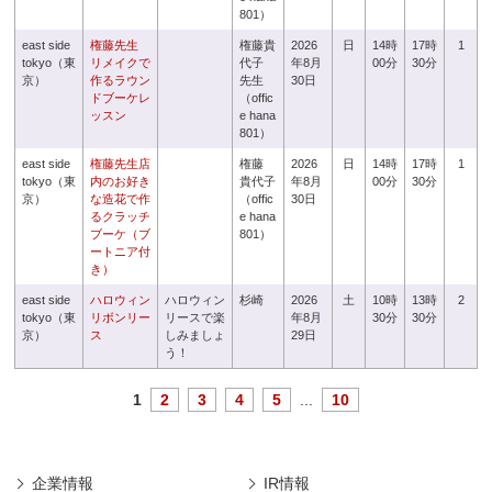
801）
east side
権藤先生
権藤貴
2026
日
14時
17時
1
tokyo（東
リメイクで
代子
年8月
00分
30分
京）
作るラウン
先生
30日
ドブーケレ
（offic
ッスン
e hana
801）
east side
権藤先生店
権藤
2026
日
14時
17時
1
tokyo（東
内のお好き
貴代子
年8月
00分
30分
京）
な造花で作
（offic
30日
るクラッチ
e hana
ブーケ（ブ
801）
ートニア付
き）
east side
ハロウィン
ハロウィン
杉崎
2026
土
10時
13時
2
tokyo（東
リボンリー
リースで楽
年8月
30分
30分
京）
ス
しみましょ
29日
う！
1
2
3
4
5
...
10
企業情報
IR情報