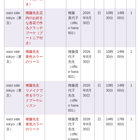
き）
east side
権藤先生店
権藤
2026
日
10時
14時
1
tokyo（東
内のお好き
貴代子
年8月
30分
00分
京）
な造花で作
（offic
30日
るクラッチ
e hana
ブーケ（ブ
801）
ートニア付
き）
east side
権藤先生
権藤貴
2026
日
10時
14時
1
tokyo（東
黄色カラー
代子
年8月
30分
00分
京）
のリース
先生
30日
（offic
e hana
801）
east side
権藤先生
権藤貴
2026
日
10時
14時
1
tokyo（東
リメイクで
代子
年8月
30分
00分
京）
作るラウン
先生
30日
ドブーケレ
（offic
ッスン
e hana
801）
east side
権藤先生
権藤貴
2026
日
14時
17時
1
tokyo（東
黄色カラー
代子
年8月
00分
30分
京）
のリース
先生
30日
（offic
e hana