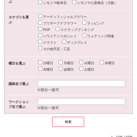
ぶ
シモジマ岐阜店
シモジマ心斎橋店（大阪）
アーティフィシャルフラワー
カテゴリを選
ぶ
プリザーブドフラワー
ラッピング
POP
スクラップブッキング
ハワイアンリボンレイ
ウェディング関連
クラフト
ディスプレイ
その他手芸・工芸
日曜日
月曜日
火曜日
水曜日
曜日を選ぶ
木曜日
金曜日
土曜日
講師名で選ぶ
※部分一致可
ワークショッ
プ名で選ぶ
※部分一致可