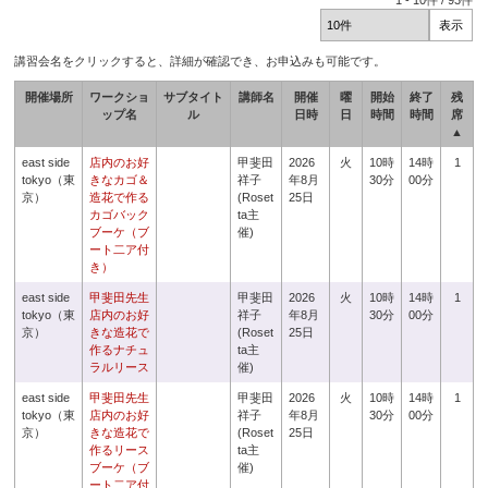
1
-
10
件 /
93
件
講習会名をクリックすると、詳細が確認でき、お申込みも可能です。
開催場所
ワークショ
サブタイト
講師名
開催
曜
開始
終了
残
ップ名
ル
日時
日
時間
時間
席
▲
east side
店内のお好
甲斐田
2026
火
10時
14時
1
tokyo（東
きなカゴ＆
祥子
年8月
30分
00分
京）
造花で作る
(Roset
25日
カゴバック
ta主
ブーケ（ブ
催)
ート二ア付
き）
east side
甲斐田先生
甲斐田
2026
火
10時
14時
1
tokyo（東
店内のお好
祥子
年8月
30分
00分
京）
きな造花で
(Roset
25日
作るナチュ
ta主
ラルリース
催)
east side
甲斐田先生
甲斐田
2026
火
10時
14時
1
tokyo（東
店内のお好
祥子
年8月
30分
00分
京）
きな造花で
(Roset
25日
作るリース
ta主
ブーケ（ブ
催)
ート二ア付