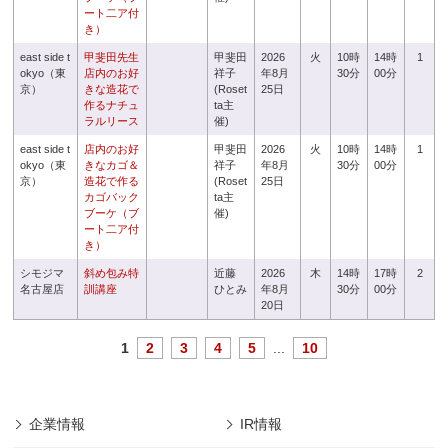
ート二ア付
き）
east side t
甲斐田先生
甲斐田
2026
火
10時
14時
1
okyo（東
店内のお好
祥子
年8月
30分
00分
京）
きな造花で
(Roset
25日
作るナチュ
ta主
ラルリース
催)
east side t
店内のお好
甲斐田
2026
火
10時
14時
1
okyo（東
きなカゴ＆
祥子
年8月
30分
00分
京）
造花で作る
(Roset
25日
カゴバック
ta主
ブーケ（ブ
催)
ート二ア付
き）
シモジマ
斜め包み特
近藤
2026
木
14時
17時
2
名古屋店
訓講座
ひとみ
年8月
30分
00分
20日
1
2
3
4
5
...
10
企業情報
IR情報