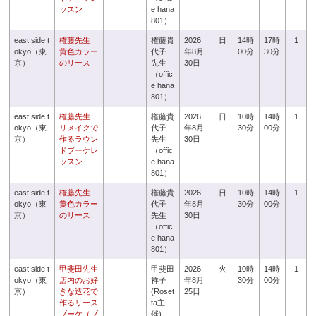
ッスン
e hana
801）
east side t
権藤先生
権藤貴
2026
日
14時
17時
1
okyo（東
黄色カラー
代子
年8月
00分
30分
京）
のリース
先生
30日
（offic
e hana
801）
east side t
権藤先生
権藤貴
2026
日
10時
14時
1
okyo（東
リメイクで
代子
年8月
30分
00分
京）
作るラウン
先生
30日
ドブーケレ
（offic
ッスン
e hana
801）
east side t
権藤先生
権藤貴
2026
日
10時
14時
1
okyo（東
黄色カラー
代子
年8月
30分
00分
京）
のリース
先生
30日
（offic
e hana
801）
east side t
甲斐田先生
甲斐田
2026
火
10時
14時
1
okyo（東
店内のお好
祥子
年8月
30分
00分
京）
きな造花で
(Roset
25日
作るリース
ta主
ブーケ（ブ
催)