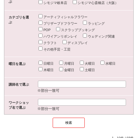
ぶ
シモジマ岐阜店
シモジマ心斎橋店（大阪）
アーティフィシャルフラワー
カテゴリを選
ぶ
プリザーブドフラワー
ラッピング
POP
スクラップブッキング
ハワイアンリボンレイ
ウェディング関連
クラフト
ディスプレイ
その他手芸・工芸
日曜日
月曜日
火曜日
水曜日
曜日を選ぶ
木曜日
金曜日
土曜日
講師名で選ぶ
※部分一致可
ワークショッ
プ名で選ぶ
※部分一致可