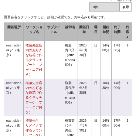
1
-
10
件 /
93
件
講習会名をクリックすると、詳細が確認でき、お申込みも可能です。
開催場所
ワークショ
サブタイ
講師名
開催日
曜
開始
終了
残
ップ名
トル
時
日
時間
時間
席
▲
east side t
権藤先生店
権藤
2026
日
14時
17時
1
okyo（東
内のお好き
貴代子
年8月
00分
30分
京）
な造花で作
（offic
30日
るクラッチ
e hana
ブーケ（ブ
801）
ートニア付
き）
east side t
権藤先生店
権藤
2026
日
10時
14時
1
okyo（東
内のお好き
貴代子
年8月
30分
00分
京）
な造花で作
（offic
30日
るクラッチ
e hana
ブーケ（ブ
801）
ートニア付
き）
east side t
権藤先生
権藤貴
2026
日
14時
17時
1
okyo（東
リメイクで
代子
年8月
00分
30分
京）
作るラウン
先生
30日
ドブーケレ
（offic