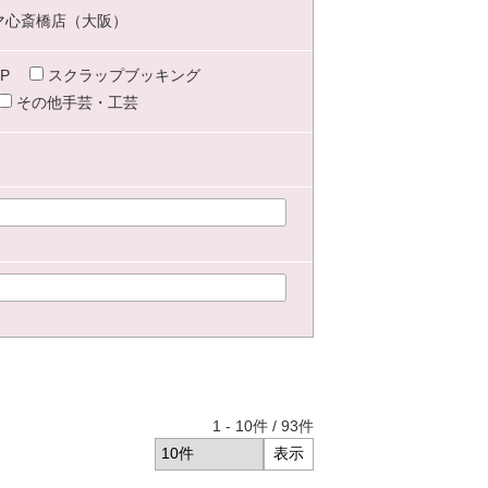
マ心斎橋店（大阪）
P
スクラップブッキング
その他手芸・工芸
1
-
10
件 /
93
件