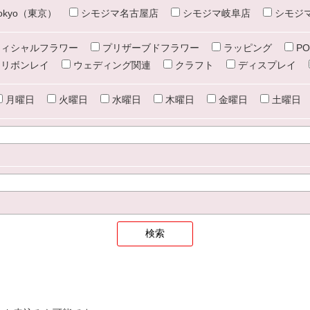
e tokyo（東京）
シモジマ名古屋店
シモジマ岐阜店
シモジ
ィシャルフラワー
プリザーブドフラワー
ラッピング
PO
リボンレイ
ウェディング関連
クラフト
ディスプレイ
月曜日
火曜日
水曜日
木曜日
金曜日
土曜日