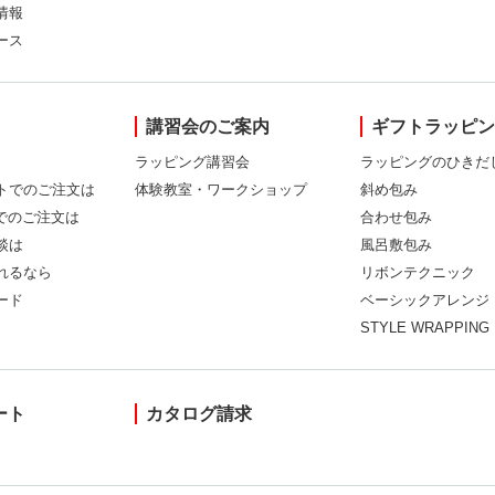
情報
ース
講習会のご案内
ギフトラッピ
ラッピング講習会
ラッピングのひきだ
トでのご注文は
体験教室・ワークショップ
斜め包み
Xでのご注文は
合わせ包み
談は
風呂敷包み
れるなら
リボンテクニック
ード
ベーシックアレンジ
STYLE WRAPPING
ート
カタログ請求