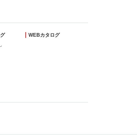
ング
WEBカタログ
し