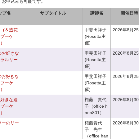
、お申込みも可能です。
ップ名
サブタイトル
講師名
開催日時
カゴ＆造花
甲斐田祥子
2026年8月2
クブーケ
(Rosetta主
き）
催)
のお好きな
甲斐田祥子
2026年8月2
ュラルリー
(Rosetta主
催)
のお好きな
甲斐田祥子
2026年8月2
スブーケ
(Rosetta主
き）
催)
お好きな造
権藤 貴代
2026年8月3
チブーケ
子（office h
き）
ana801）
ラーのリー
権藤貴代
2026年8月3
子 先生
（office han