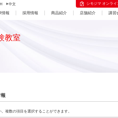
シモジマ オンライ
SH
中文
IR情報
採用情報
商品紹介
店舗紹介
講習
験教室
情報
い。複数の項目を選択することができます。