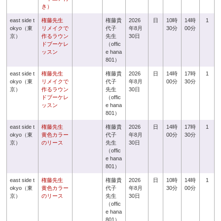
き）
east side t
権藤先生
権藤貴
2026
日
10時
14時
1
okyo（東
リメイクで
代子
年8月
30分
00分
京）
作るラウン
先生
30日
ドブーケレ
（offic
ッスン
e hana
801）
east side t
権藤先生
権藤貴
2026
日
14時
17時
1
okyo（東
リメイクで
代子
年8月
00分
30分
京）
作るラウン
先生
30日
ドブーケレ
（offic
ッスン
e hana
801）
east side t
権藤先生
権藤貴
2026
日
14時
17時
1
okyo（東
黄色カラー
代子
年8月
00分
30分
京）
のリース
先生
30日
（offic
e hana
801）
east side t
権藤先生
権藤貴
2026
日
10時
14時
1
okyo（東
黄色カラー
代子
年8月
30分
00分
京）
のリース
先生
30日
（offic
e hana
801）