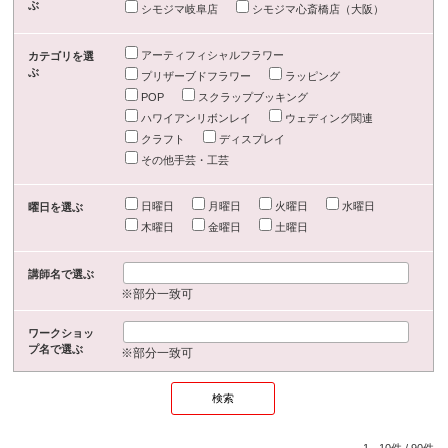
ぶ
シモジマ岐阜店
シモジマ心斎橋店（大阪）
アーティフィシャルフラワー
カテゴリを選
ぶ
プリザーブドフラワー
ラッピング
POP
スクラップブッキング
ハワイアンリボンレイ
ウェディング関連
クラフト
ディスプレイ
その他手芸・工芸
日曜日
月曜日
火曜日
水曜日
曜日を選ぶ
木曜日
金曜日
土曜日
講師名で選ぶ
※部分一致可
ワークショッ
プ名で選ぶ
※部分一致可