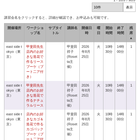
1
-
10
件 /
90
件
講習会名をクリックすると、詳細が確認でき、お申込みも可能です。
開催場所
ワークショ
サブタイ
講師名
開催日
曜
開始
終了
残
ップ名
トル
時
日
時間
時間
席
▲
east side t
甲斐田先生
甲斐田
2026
火
10時
14時
1
okyo（東
店内のお好
祥子
年8月
30分
00分
京）
きな造花で
(Roset
25日
作るリース
ta主
ブーケ（ブ
催)
ート二ア付
き）
east side t
甲斐田先生
甲斐田
2026
火
10時
14時
1
okyo（東
店内のお好
祥子
年8月
30分
00分
京）
きな造花で
(Roset
25日
作るナチュ
ta主
ラルリース
催)
east side t
店内のお好
甲斐田
2026
火
10時
14時
1
okyo（東
きなカゴ＆
祥子
年8月
30分
00分
京）
造花で作る
(Roset
25日
カゴバック
ta主
ブーケ（ブ
催)
ート二ア付