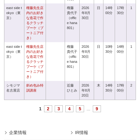
east side t
権藤先生店
権藤
2026
日
14時
17時
1
okyo（東
内のお好き
貴代子
年8月
00分
30分
京）
な造花で作
（offic
30日
るクラッチ
e hana
ブーケ（ブ
801）
ートニア付
き）
east side t
権藤先生店
権藤
2026
日
10時
14時
1
okyo（東
内のお好き
貴代子
年8月
30分
00分
京）
な造花で作
（offic
30日
るクラッチ
e hana
ブーケ（ブ
801）
ートニア付
き）
シモジマ
斜め包み特
近藤
2026
木
14時
17時
2
名古屋店
訓講座
ひとみ
年8月
30分
00分
20日
1
2
3
4
5
...
9
企業情報
IR情報