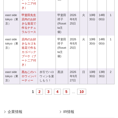
ート二ア付
き）
east side
甲斐田先生
甲斐田
2026
火
10時
14時
1
tokyo（東
店内のお好
祥子
年8月
30分
00分
京）
きな造花で
(Roset
25日
作るナチュ
ta主
ラルリース
催)
east side
店内のお好
甲斐田
2026
火
10時
14時
1
tokyo（東
きなカゴ＆
祥子
年8月
30分
00分
京）
造花で作る
(Roset
25日
カゴバック
ta主
ブーケ（ブ
催)
ート二ア付
き）
east side
黒ねこのハ
水引でハロ
黒須
2026
日
10時
13時
2
tokyo（東
ロウィンパ
ウィンを楽
年9月
30分
30分
京）
ーティー
しもう！
27日
1
2
3
4
5
...
10
企業情報
IR情報