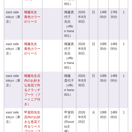
801）
east side
権藤先生
権藤貴
2026
日
14時
17時
1
tokyo（東
黄色カラー
代子
年8月
00分
30分
京）
のリース
先生
30日
（offic
e hana
801）
east side
権藤先生
権藤貴
2026
日
10時
14時
1
tokyo（東
黄色カラー
代子
年8月
30分
00分
京）
のリース
先生
30日
（offic
e hana
801）
east side
権藤先生店
権藤
2026
日
10時
14時
1
tokyo（東
内のお好き
貴代子
年8月
30分
00分
京）
な造花で作
（offic
30日
るクラッチ
e hana
ブーケ（ブ
801）
ートニア付
き）
east side
甲斐田先生
甲斐田
2026
火
10時
14時
1
tokyo（東
店内のお好
祥子
年8月
30分
00分
京）
きな造花で
(Roset
25日
作るリース
ta主
ブーケ（ブ
催)