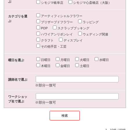
ぶ
シモジマ岐阜店
シモジマ心斎橋店（大阪）
アーティフィシャルフラワー
カテゴリを選
ぶ
プリザーブドフラワー
ラッピング
POP
スクラップブッキング
ハワイアンリボンレイ
ウェディング関連
クラフト
ディスプレイ
その他手芸・工芸
日曜日
月曜日
火曜日
水曜日
曜日を選ぶ
木曜日
金曜日
土曜日
講師名で選ぶ
※部分一致可
ワークショッ
プ名で選ぶ
※部分一致可