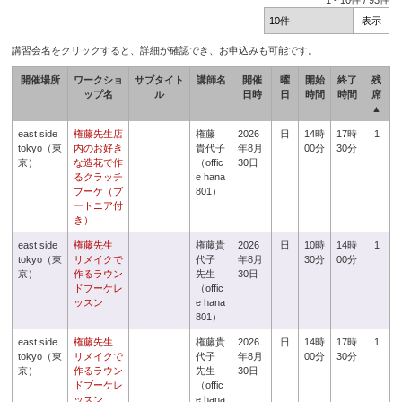
1
-
10
件 /
93
件
講習会名をクリックすると、詳細が確認でき、お申込みも可能です。
開催場所
ワークショ
サブタイト
講師名
開催
曜
開始
終了
残
ップ名
ル
日時
日
時間
時間
席
▲
east side
権藤先生店
権藤
2026
日
14時
17時
1
tokyo（東
内のお好き
貴代子
年8月
00分
30分
京）
な造花で作
（offic
30日
るクラッチ
e hana
ブーケ（ブ
801）
ートニア付
き）
east side
権藤先生
権藤貴
2026
日
10時
14時
1
tokyo（東
リメイクで
代子
年8月
30分
00分
京）
作るラウン
先生
30日
ドブーケレ
（offic
ッスン
e hana
801）
east side
権藤先生
権藤貴
2026
日
14時
17時
1
tokyo（東
リメイクで
代子
年8月
00分
30分
京）
作るラウン
先生
30日
ドブーケレ
（offic
ッスン
e hana