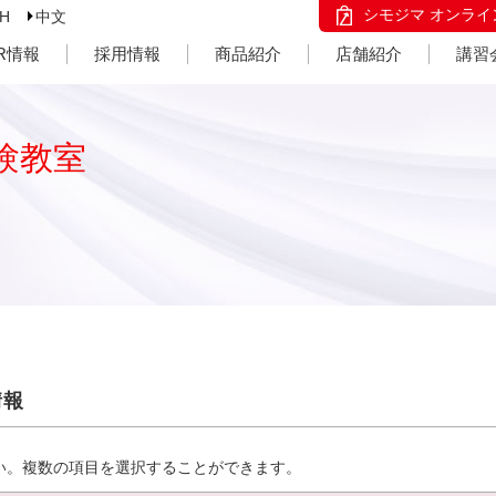
シモジマ オンライ
SH
中文
IR情報
採用情報
商品紹介
店舗紹介
講習
験教室
情報
い。複数の項目を選択することができます。