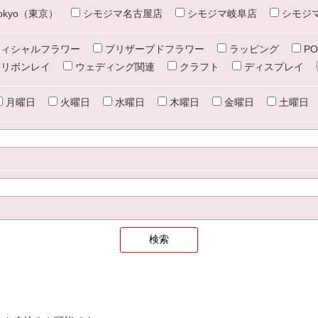
e tokyo（東京）
シモジマ名古屋店
シモジマ岐阜店
シモジ
ィシャルフラワー
プリザーブドフラワー
ラッピング
PO
リボンレイ
ウェディング関連
クラフト
ディスプレイ
月曜日
火曜日
水曜日
木曜日
金曜日
土曜日