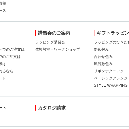
情報
ース
講習会のご案内
ギフトラッピ
ラッピング講習会
ラッピングのひきだ
トでのご注文は
体験教室・ワークショップ
斜め包み
Xでのご注文は
合わせ包み
談は
風呂敷包み
れるなら
リボンテクニック
ード
ベーシックアレンジ
STYLE WRAPPING
ート
カタログ請求