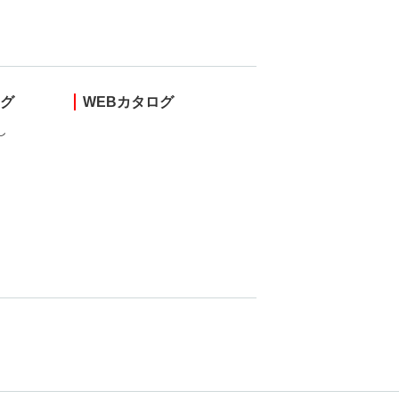
ング
WEBカタログ
し