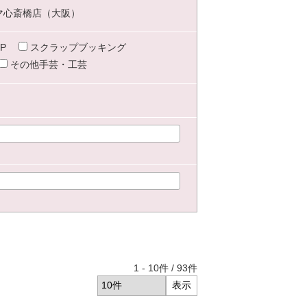
マ心斎橋店（大阪）
P
スクラップブッキング
その他手芸・工芸
1
-
10
件 /
93
件