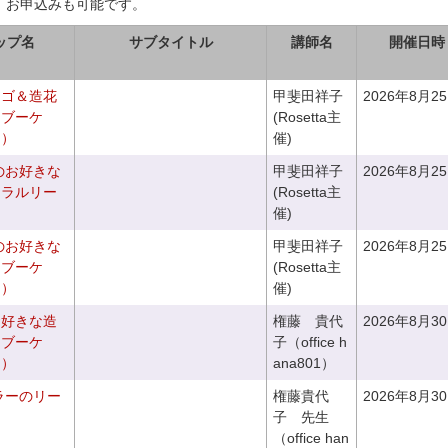
、お申込みも可能です。
ップ名
サブタイトル
講師名
開催日時
カゴ＆造花
甲斐田祥子
2026年8月2
クブーケ
(Rosetta主
き）
催)
のお好きな
甲斐田祥子
2026年8月2
ュラルリー
(Rosetta主
催)
のお好きな
甲斐田祥子
2026年8月2
スブーケ
(Rosetta主
き）
催)
お好きな造
権藤 貴代
2026年8月3
チブーケ
子（office h
き）
ana801）
ラーのリー
権藤貴代
2026年8月3
子 先生
（office han