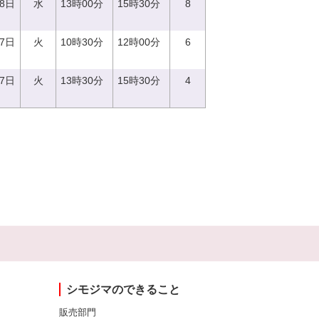
28日
水
13時00分
15時30分
8
27日
火
10時30分
12時00分
6
27日
火
13時30分
15時30分
4
シモジマのできること
販売部門