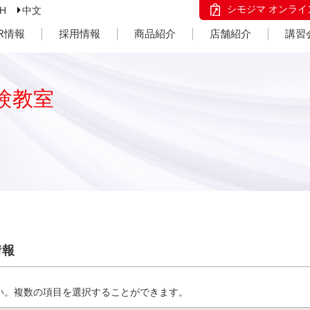
シモジマ オンライ
SH
中文
IR情報
採用情報
商品紹介
店舗紹介
講習
験教室
情報
い。複数の項目を選択することができます。