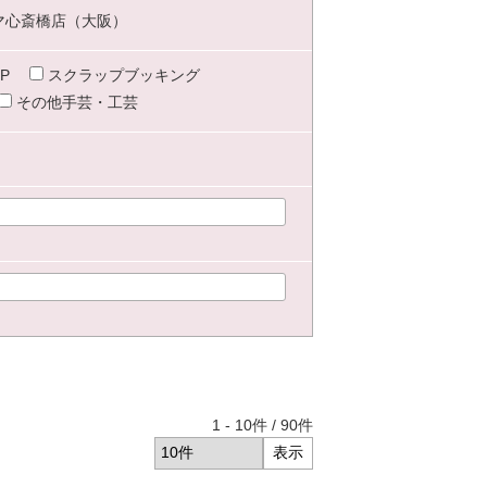
マ心斎橋店（大阪）
P
スクラップブッキング
その他手芸・工芸
1
-
10
件 /
90
件