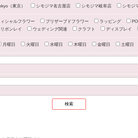
e tokyo（東京）
シモジマ名古屋店
シモジマ岐阜店
シモジ
ィシャルフラワー
プリザーブドフラワー
ラッピング
PO
リボンレイ
ウェディング関連
クラフト
ディスプレイ
月曜日
火曜日
水曜日
木曜日
金曜日
土曜日