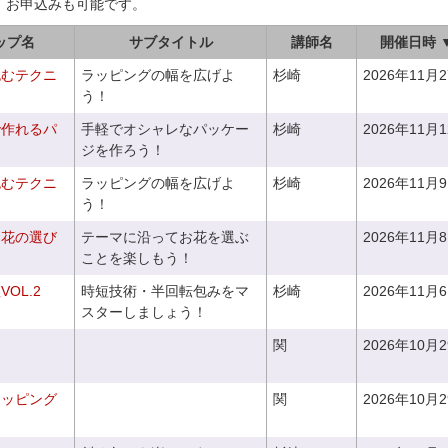
、お申込みも可能です。
ップ名
サブタイトル
講師名
開催日時 
包むテクニ
ラッピングの幅を広げよ
杉崎
2026年11月
う！
で作れるパ
手軽でオシャレなパッケー
杉崎
2026年11月
ジを作ろう！
包むテクニ
ラッピングの幅を広げよ
杉崎
2026年11月
う！
お花の選び
テーマに沿ってお花を選ぶ
2026年11月
～
ことを楽しもう！
OL.2
時短技術・半回転包みをマ
杉崎
2026年11月
スターしましょう！
関
2026年10月
ラッピング
関
2026年10月