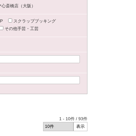
マ心斎橋店（大阪）
P
スクラップブッキング
その他手芸・工芸
1
-
10
件 /
93
件