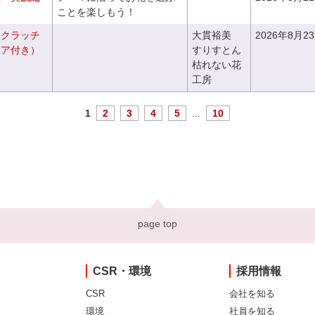
ことを楽しもう！
るクラッチ
大貫裕美
2026年8月2
ニア付き）
すりすとん
枯れない花
工房
1
2
3
4
5
...
10
page top
CSR・環境
採用情報
CSR
会社を知る
環境
社員を知る