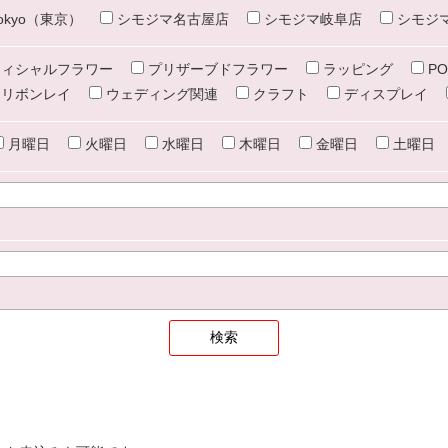
e tokyo（東京）
シモジマ名古屋店
シモジマ岐阜店
シモジ
ィシャルフラワー
プリザーブドフラワー
ラッピング
PO
リボンレイ
ウェディング関連
クラフト
ディスプレイ
月曜日
火曜日
水曜日
木曜日
金曜日
土曜日