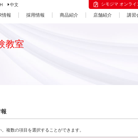
シモジマ オンライ
SH
中文
IR情報
採用情報
商品紹介
店舗紹介
講習
験教室
情報
い。複数の項目を選択することができます。