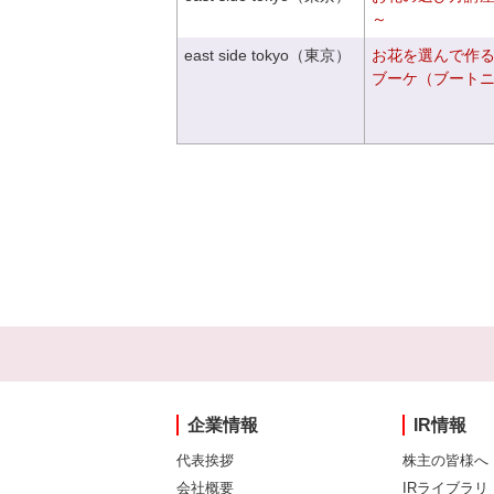
～
east side tokyo（東京）
お花を選んで作
ブーケ（ブート
企業情報
IR情報
代表挨拶
株主の皆様へ
会社概要
IRライブラリ