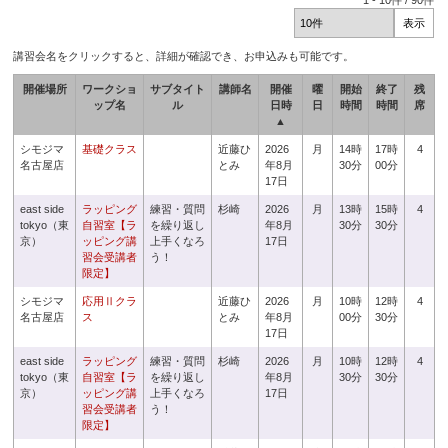
1
-
10
件 /
90
件
講習会名をクリックすると、詳細が確認でき、お申込みも可能です。
開催場所
ワークショ
サブタイト
講師名
開催
曜
開始
終了
残
ップ名
ル
日時
日
時間
時間
席
▲
シモジマ
基礎クラス
近藤ひ
2026
月
14時
17時
4
名古屋店
とみ
年8月
30分
00分
17日
east side
ラッピング
練習・質問
杉崎
2026
月
13時
15時
4
tokyo（東
自習室【ラ
を繰り返し
年8月
30分
30分
京）
ッピング講
上手くなろ
17日
習会受講者
う！
限定】
シモジマ
応用Ⅱクラ
近藤ひ
2026
月
10時
12時
4
名古屋店
ス
とみ
年8月
00分
30分
17日
east side
ラッピング
練習・質問
杉崎
2026
月
10時
12時
4
tokyo（東
自習室【ラ
を繰り返し
年8月
30分
30分
京）
ッピング講
上手くなろ
17日
習会受講者
う！
限定】