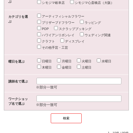
ぶ
シモジマ岐阜店
シモジマ心斎橋店（大阪）
アーティフィシャルフラワー
カテゴリを選
ぶ
プリザーブドフラワー
ラッピング
POP
スクラップブッキング
ハワイアンリボンレイ
ウェディング関連
クラフト
ディスプレイ
その他手芸・工芸
日曜日
月曜日
火曜日
水曜日
曜日を選ぶ
木曜日
金曜日
土曜日
講師名で選ぶ
※部分一致可
ワークショッ
プ名で選ぶ
※部分一致可