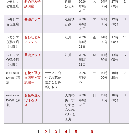
シモジマ
斜め包み特
近藤
2026
木
14時
17時
2
名古屋店
訓講座
ひとみ
年8月
30分
00分
20日
シモジマ
基礎クラス
近藤ひ
2026
木
10時
12時
3
名古屋店
とみ
年8月
00分
30分
20日
シモジマ
合わせ包み
江川
2026
金
14時
17時
10
心斎橋店
アレンジ
年8月
30分
00分
（大阪）
21日
シモジマ
基礎クラス
江川
2026
金
10時
13時
12
心斎橋店
年8月
30分
00分
（大阪）
21日
east side
お花の選び
テーマに沿
2026
土
10時
15時
2
tokyo（東
方講座～実
ってお花を
年8月
30分
20分
京）
践編～
選ぶことを
22日
楽しもう！
east side
お花を選ん
大貫裕
2026
日
13時
16時
3
tokyo（東
で作るリー
美 す
年8月
30分
30分
京）
ス
りすと
23日
ん枯れ
ない花
工房
1
2
3
4
5
...
9