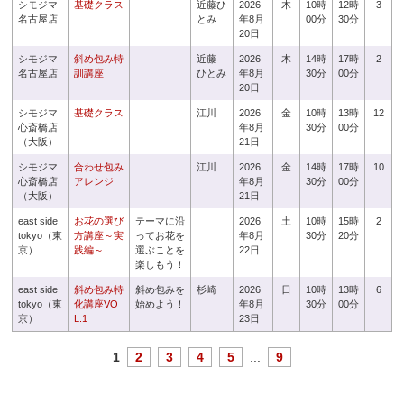
シモジマ
基礎クラス
近藤ひ
2026
木
10時
12時
3
名古屋店
とみ
年8月
00分
30分
20日
シモジマ
斜め包み特
近藤
2026
木
14時
17時
2
名古屋店
訓講座
ひとみ
年8月
30分
00分
20日
シモジマ
基礎クラス
江川
2026
金
10時
13時
12
心斎橋店
年8月
30分
00分
（大阪）
21日
シモジマ
合わせ包み
江川
2026
金
14時
17時
10
心斎橋店
アレンジ
年8月
30分
00分
（大阪）
21日
east side
お花の選び
テーマに沿
2026
土
10時
15時
2
tokyo（東
方講座～実
ってお花を
年8月
30分
20分
京）
践編～
選ぶことを
22日
楽しもう！
east side
斜め包み特
斜め包みを
杉崎
2026
日
10時
13時
6
tokyo（東
化講座VO
始めよう！
年8月
30分
00分
京）
L.1
23日
1
2
3
4
5
...
9