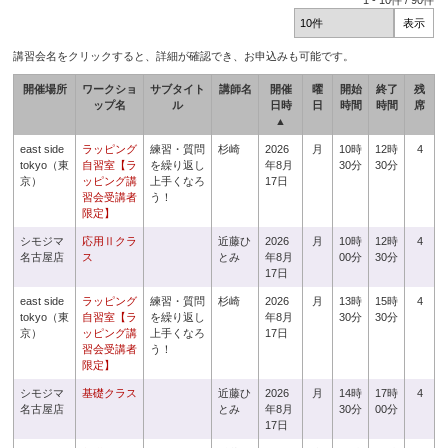
1
-
10
件 /
90
件
講習会名をクリックすると、詳細が確認でき、お申込みも可能です。
開催場所
ワークショ
サブタイト
講師名
開催
曜
開始
終了
残
ップ名
ル
日時
日
時間
時間
席
▲
east side
ラッピング
練習・質問
杉崎
2026
月
10時
12時
4
tokyo（東
自習室【ラ
を繰り返し
年8月
30分
30分
京）
ッピング講
上手くなろ
17日
習会受講者
う！
限定】
シモジマ
応用Ⅱクラ
近藤ひ
2026
月
10時
12時
4
名古屋店
ス
とみ
年8月
00分
30分
17日
east side
ラッピング
練習・質問
杉崎
2026
月
13時
15時
4
tokyo（東
自習室【ラ
を繰り返し
年8月
30分
30分
京）
ッピング講
上手くなろ
17日
習会受講者
う！
限定】
シモジマ
基礎クラス
近藤ひ
2026
月
14時
17時
4
名古屋店
とみ
年8月
30分
00分
17日