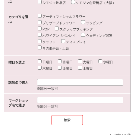
ぶ
シモジマ岐阜店
シモジマ心斎橋店（大阪）
アーティフィシャルフラワー
カテゴリを選
ぶ
プリザーブドフラワー
ラッピング
POP
スクラップブッキング
ハワイアンリボンレイ
ウェディング関連
クラフト
ディスプレイ
その他手芸・工芸
日曜日
月曜日
火曜日
水曜日
曜日を選ぶ
木曜日
金曜日
土曜日
講師名で選ぶ
※部分一致可
ワークショッ
プ名で選ぶ
※部分一致可