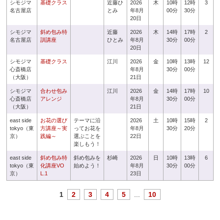
シモジマ
基礎クラス
近藤ひ
2026
木
10時
12時
3
名古屋店
とみ
年8月
00分
30分
20日
シモジマ
斜め包み特
近藤
2026
木
14時
17時
2
名古屋店
訓講座
ひとみ
年8月
30分
00分
20日
シモジマ
基礎クラス
江川
2026
金
10時
13時
12
心斎橋店
年8月
30分
00分
（大阪）
21日
シモジマ
合わせ包み
江川
2026
金
14時
17時
10
心斎橋店
アレンジ
年8月
30分
00分
（大阪）
21日
east side
お花の選び
テーマに沿
2026
土
10時
15時
2
tokyo（東
方講座～実
ってお花を
年8月
30分
20分
京）
践編～
選ぶことを
22日
楽しもう！
east side
斜め包み特
斜め包みを
杉崎
2026
日
10時
13時
6
tokyo（東
化講座VO
始めよう！
年8月
30分
00分
京）
L.1
23日
1
2
3
4
5
...
10