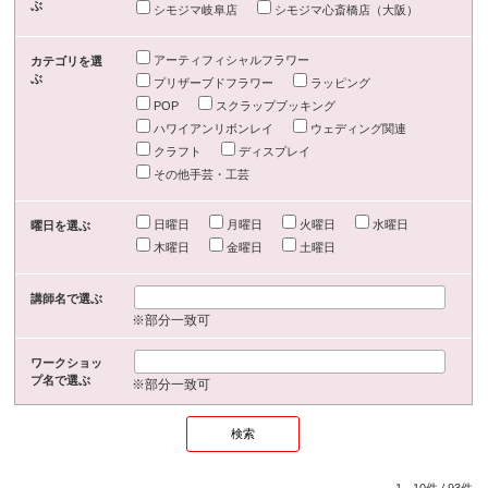
ぶ
シモジマ岐阜店
シモジマ心斎橋店（大阪）
アーティフィシャルフラワー
カテゴリを選
ぶ
プリザーブドフラワー
ラッピング
POP
スクラップブッキング
ハワイアンリボンレイ
ウェディング関連
クラフト
ディスプレイ
その他手芸・工芸
日曜日
月曜日
火曜日
水曜日
曜日を選ぶ
木曜日
金曜日
土曜日
講師名で選ぶ
※部分一致可
ワークショッ
プ名で選ぶ
※部分一致可