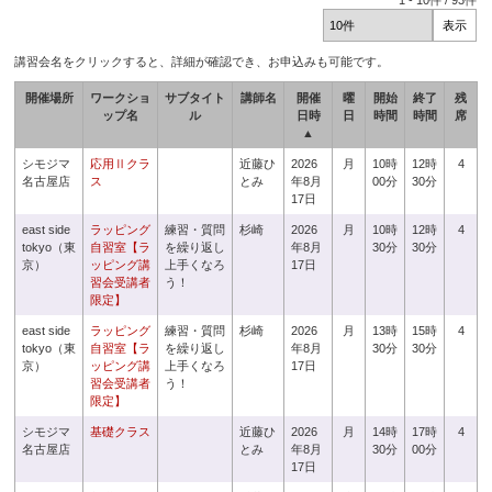
1
-
10
件 /
93
件
講習会名をクリックすると、詳細が確認でき、お申込みも可能です。
開催場所
ワークショ
サブタイト
講師名
開催
曜
開始
終了
残
ップ名
ル
日時
日
時間
時間
席
▲
シモジマ
応用Ⅱクラ
近藤ひ
2026
月
10時
12時
4
名古屋店
ス
とみ
年8月
00分
30分
17日
east side
ラッピング
練習・質問
杉崎
2026
月
10時
12時
4
tokyo（東
自習室【ラ
を繰り返し
年8月
30分
30分
京）
ッピング講
上手くなろ
17日
習会受講者
う！
限定】
east side
ラッピング
練習・質問
杉崎
2026
月
13時
15時
4
tokyo（東
自習室【ラ
を繰り返し
年8月
30分
30分
京）
ッピング講
上手くなろ
17日
習会受講者
う！
限定】
シモジマ
基礎クラス
近藤ひ
2026
月
14時
17時
4
名古屋店
とみ
年8月
30分
00分
17日