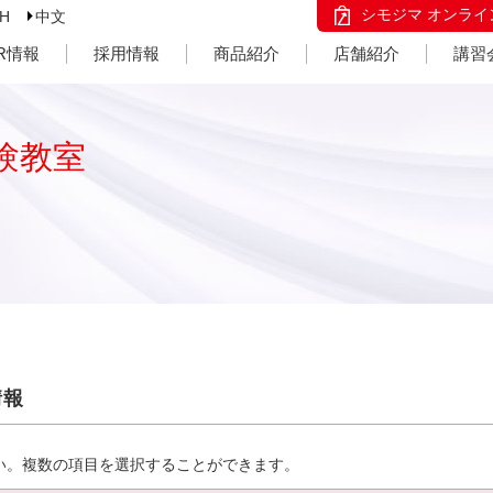
シモジマ オンライ
SH
中文
IR情報
採用情報
商品紹介
店舗紹介
講習
験教室
情報
い。複数の項目を選択することができます。