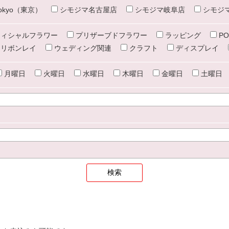
e tokyo（東京）
シモジマ名古屋店
シモジマ岐阜店
シモジ
ィシャルフラワー
プリザーブドフラワー
ラッピング
PO
リボンレイ
ウェディング関連
クラフト
ディスプレイ
月曜日
火曜日
水曜日
木曜日
金曜日
土曜日