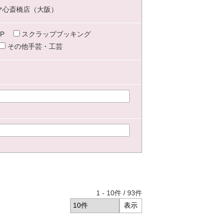
マ心斎橋店（大阪）
P
スクラップブッキング
その他手芸・工芸
1
-
10
件 /
93
件