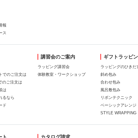
情報
ース
講習会のご案内
ギフトラッピ
ラッピング講習会
ラッピングのひきだ
トでのご注文は
体験教室・ワークショップ
斜め包み
Xでのご注文は
合わせ包み
談は
風呂敷包み
れるなら
リボンテクニック
ード
ベーシックアレンジ
STYLE WRAPPING
ート
カタログ請求