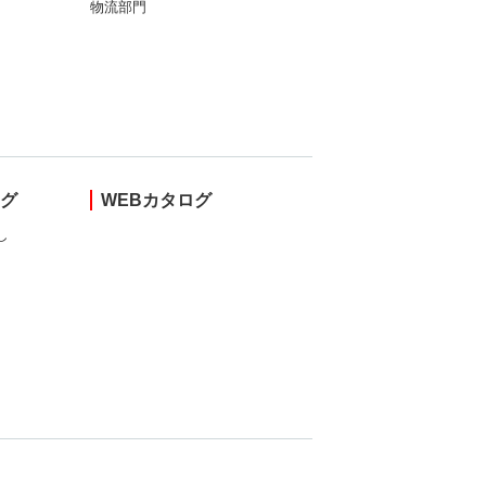
物流部門
ング
WEBカタログ
し