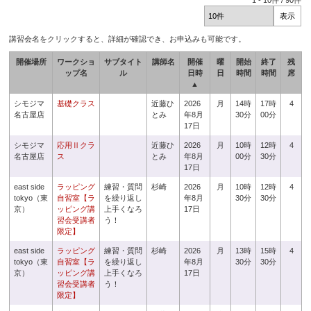
1
-
10
件 /
90
件
講習会名をクリックすると、詳細が確認でき、お申込みも可能です。
開催場所
ワークショ
サブタイト
講師名
開催
曜
開始
終了
残
ップ名
ル
日時
日
時間
時間
席
▲
シモジマ
基礎クラス
近藤ひ
2026
月
14時
17時
4
名古屋店
とみ
年8月
30分
00分
17日
シモジマ
応用Ⅱクラ
近藤ひ
2026
月
10時
12時
4
名古屋店
ス
とみ
年8月
00分
30分
17日
east side
ラッピング
練習・質問
杉崎
2026
月
10時
12時
4
tokyo（東
自習室【ラ
を繰り返し
年8月
30分
30分
京）
ッピング講
上手くなろ
17日
習会受講者
う！
限定】
east side
ラッピング
練習・質問
杉崎
2026
月
13時
15時
4
tokyo（東
自習室【ラ
を繰り返し
年8月
30分
30分
京）
ッピング講
上手くなろ
17日
習会受講者
う！
限定】