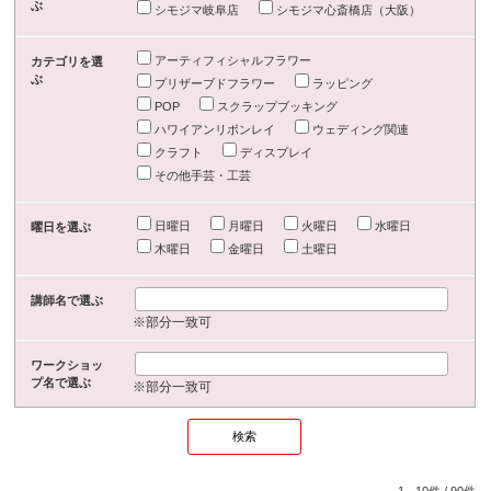
ぶ
シモジマ岐阜店
シモジマ心斎橋店（大阪）
アーティフィシャルフラワー
カテゴリを選
ぶ
プリザーブドフラワー
ラッピング
POP
スクラップブッキング
ハワイアンリボンレイ
ウェディング関連
クラフト
ディスプレイ
その他手芸・工芸
日曜日
月曜日
火曜日
水曜日
曜日を選ぶ
木曜日
金曜日
土曜日
講師名で選ぶ
※部分一致可
ワークショッ
プ名で選ぶ
※部分一致可