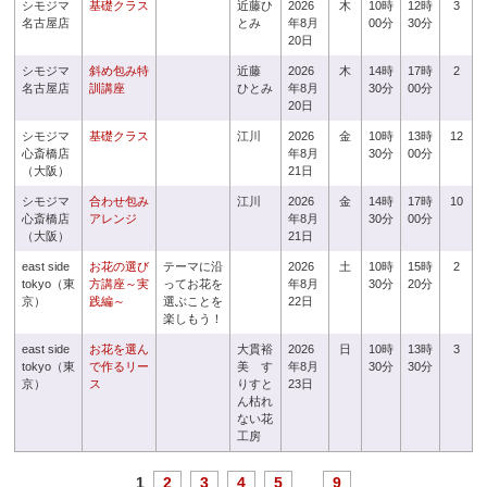
シモジマ
基礎クラス
近藤ひ
2026
木
10時
12時
3
名古屋店
とみ
年8月
00分
30分
20日
シモジマ
斜め包み特
近藤
2026
木
14時
17時
2
名古屋店
訓講座
ひとみ
年8月
30分
00分
20日
シモジマ
基礎クラス
江川
2026
金
10時
13時
12
心斎橋店
年8月
30分
00分
（大阪）
21日
シモジマ
合わせ包み
江川
2026
金
14時
17時
10
心斎橋店
アレンジ
年8月
30分
00分
（大阪）
21日
east side
お花の選び
テーマに沿
2026
土
10時
15時
2
tokyo（東
方講座～実
ってお花を
年8月
30分
20分
京）
践編～
選ぶことを
22日
楽しもう！
east side
お花を選ん
大貫裕
2026
日
10時
13時
3
tokyo（東
で作るリー
美 す
年8月
30分
30分
京）
ス
りすと
23日
ん枯れ
ない花
工房
1
2
3
4
5
...
9