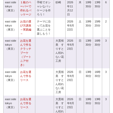
east side
１枚のペ
手軽でオシ
杉崎
2026
木
10時
13時
6
tokyo
ーパーで
ャレなパッ
年11
30分
30分
（東京）
作れるパ
ケージを作
月12
ッケージ
ろう！
日
east side
お花の選
テーマに沿
2026
土
10時
15時
2
tokyo
び方講座
ってお花を
年8月
30分
20分
（東京）
～実践編
選ぶことを
22日
～
楽しもう！
east side
お花を選
大貫裕
2026
日
13時
16時
3
tokyo
んで作る
美 す
年8月
30分
30分
（東京）
クラッチ
りすと
23日
ブーケ
ん枯れ
（ブート
ない花
ニア付
工房
き）
east side
お花を選
大貫裕
2026
日
13時
16時
3
tokyo
んで作る
美 す
年8月
30分
30分
（東京）
リース
りすと
23日
ん枯れ
ない花
工房
east side
お花を選
大貫裕
2026
日
10時
13時
3
tokyo
んで作る
美 す
年8月
30分
30分
（東京）
リース
りすと
23日
ん枯れ