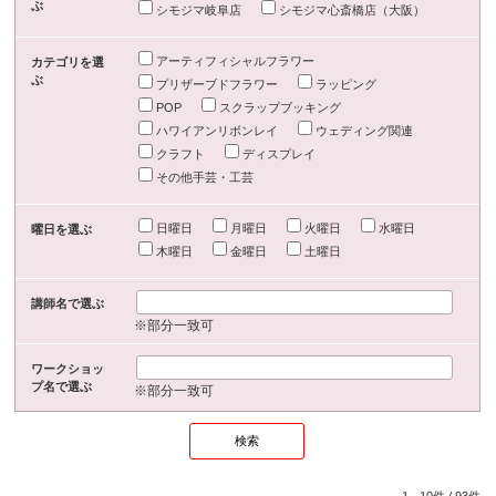
ぶ
シモジマ岐阜店
シモジマ心斎橋店（大阪）
アーティフィシャルフラワー
カテゴリを選
ぶ
プリザーブドフラワー
ラッピング
POP
スクラップブッキング
ハワイアンリボンレイ
ウェディング関連
クラフト
ディスプレイ
その他手芸・工芸
日曜日
月曜日
火曜日
水曜日
曜日を選ぶ
木曜日
金曜日
土曜日
講師名で選ぶ
※部分一致可
ワークショッ
プ名で選ぶ
※部分一致可