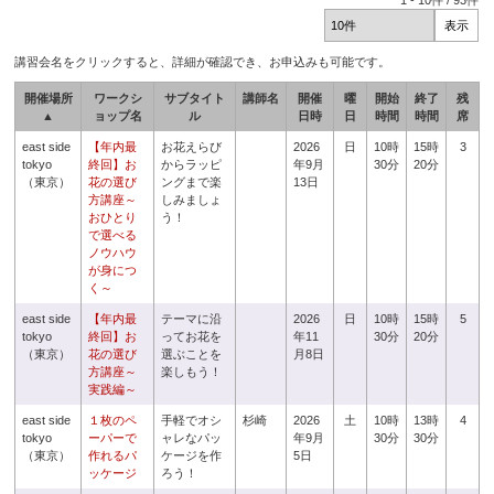
1
-
10
件 /
93
件
講習会名をクリックすると、詳細が確認でき、お申込みも可能です。
開催場所
ワークシ
サブタイト
講師名
開催
曜
開始
終了
残
▲
ョップ名
ル
日時
日
時間
時間
席
east side
【年内最
お花えらび
2026
日
10時
15時
3
tokyo
終回】お
からラッピ
年9月
30分
20分
（東京）
花の選び
ングまで楽
13日
方講座～
しみましょ
おひとり
う！
で選べる
ノウハウ
が身につ
く～
east side
【年内最
テーマに沿
2026
日
10時
15時
5
tokyo
終回】お
ってお花を
年11
30分
20分
（東京）
花の選び
選ぶことを
月8日
方講座～
楽しもう！
実践編～
east side
１枚のペ
手軽でオシ
杉崎
2026
土
10時
13時
4
tokyo
ーパーで
ャレなパッ
年9月
30分
30分
（東京）
作れるパ
ケージを作
5日
ッケージ
ろう！