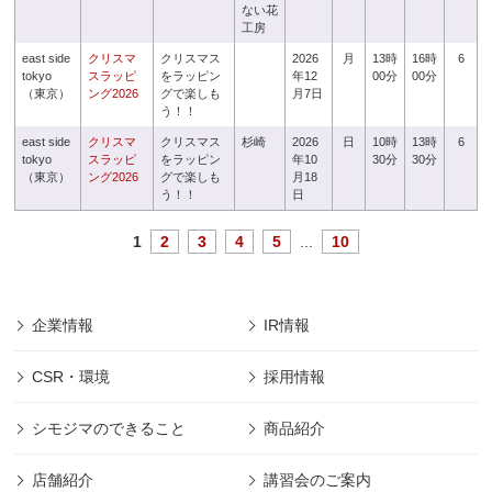
ない花
工房
east side
クリスマ
クリスマス
2026
月
13時
16時
6
tokyo
スラッピ
をラッピン
年12
00分
00分
（東京）
ング2026
グで楽しも
月7日
う！！
east side
クリスマ
クリスマス
杉崎
2026
日
10時
13時
6
tokyo
スラッピ
をラッピン
年10
30分
30分
（東京）
ング2026
グで楽しも
月18
う！！
日
1
2
3
4
5
...
10
企業情報
IR情報
CSR・環境
採用情報
シモジマのできること
商品紹介
店舗紹介
講習会のご案内