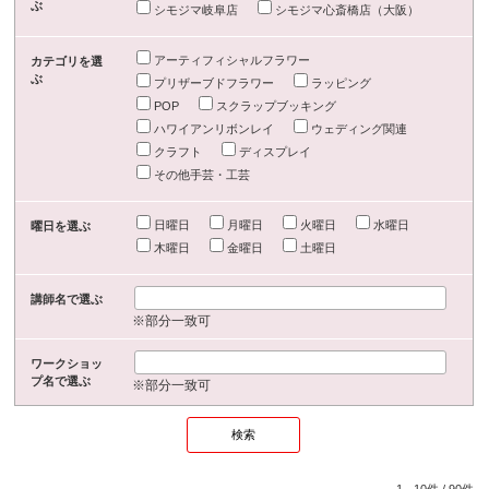
ぶ
シモジマ岐阜店
シモジマ心斎橋店（大阪）
アーティフィシャルフラワー
カテゴリを選
ぶ
プリザーブドフラワー
ラッピング
POP
スクラップブッキング
ハワイアンリボンレイ
ウェディング関連
クラフト
ディスプレイ
その他手芸・工芸
日曜日
月曜日
火曜日
水曜日
曜日を選ぶ
木曜日
金曜日
土曜日
講師名で選ぶ
※部分一致可
ワークショッ
プ名で選ぶ
※部分一致可