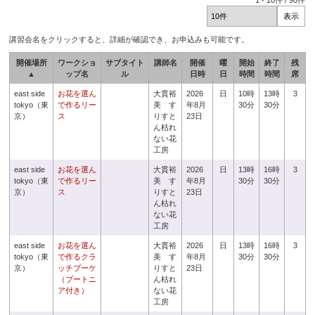
1
-
10
件 /
90
件
講習会名をクリックすると、詳細が確認でき、お申込みも可能です。
開催場所
ワークショ
サブタイト
講師名
開催
曜
開始
終了
残
▲
ップ名
ル
日時
日
時間
時間
席
east side
お花を選ん
大貫裕
2026
日
10時
13時
3
tokyo（東
で作るリー
美 す
年8月
30分
30分
京）
ス
りすと
23日
ん枯れ
ない花
工房
east side
お花を選ん
大貫裕
2026
日
13時
16時
3
tokyo（東
で作るリー
美 す
年8月
30分
30分
京）
ス
りすと
23日
ん枯れ
ない花
工房
east side
お花を選ん
大貫裕
2026
日
13時
16時
3
tokyo（東
で作るクラ
美 す
年8月
30分
30分
京）
ッチブーケ
りすと
23日
（ブートニ
ん枯れ
ア付き）
ない花
工房