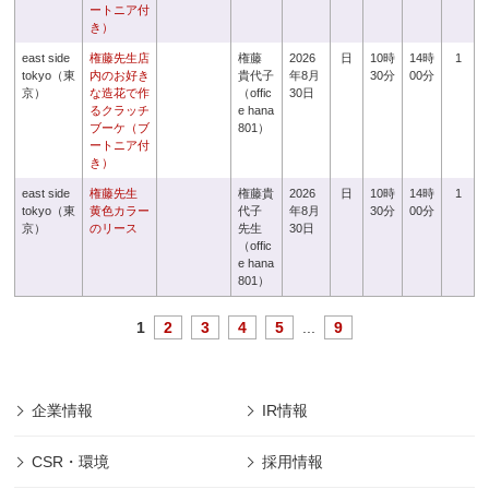
ートニア付
き）
east side
権藤先生店
権藤
2026
日
10時
14時
1
tokyo（東
内のお好き
貴代子
年8月
30分
00分
京）
な造花で作
（offic
30日
るクラッチ
e hana
ブーケ（ブ
801）
ートニア付
き）
east side
権藤先生
権藤貴
2026
日
10時
14時
1
tokyo（東
黄色カラー
代子
年8月
30分
00分
京）
のリース
先生
30日
（offic
e hana
801）
1
2
3
4
5
...
9
企業情報
IR情報
CSR・環境
採用情報