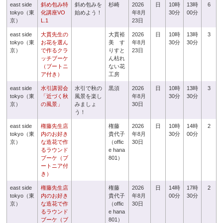
east side
斜め包み特
斜め包みを
杉崎
2026
日
10時
13時
6
tokyo（東
化講座VO
始めよう！
年8月
30分
00分
京）
L.1
23日
east side
大貫先生の
大貫裕
2026
日
10時
13時
3
tokyo（東
お花を選ん
美 す
年8月
30分
30分
京）
で作るクラ
りすと
23日
ッチブーケ
ん枯れ
（ブートニ
ない花
ア付き）
工房
east side
水引講習会
水引で秋の
黒須
2026
日
10時
13時
3
tokyo（東
「近づく秋
風景を楽し
年8月
30分
30分
京）
の風景」
みましょ
30日
う！
east side
権藤先生店
権藤
2026
日
10時
14時
2
tokyo（東
内のお好き
貴代子
年8月
30分
00分
京）
な造花で作
（offic
30日
るラウンド
e hana
ブーケ（ブ
801）
ートニア付
き）
east side
権藤先生店
権藤
2026
日
14時
17時
2
tokyo（東
内のお好き
貴代子
年8月
00分
30分
京）
な造花で作
（offic
30日
るラウンド
e hana
ブーケ（ブ
801）