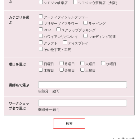
ぶ
シモジマ岐阜店
シモジマ心斎橋店（大阪）
アーティフィシャルフラワー
カテゴリを選
ぶ
プリザーブドフラワー
ラッピング
POP
スクラップブッキング
ハワイアンリボンレイ
ウェディング関連
クラフト
ディスプレイ
その他手芸・工芸
日曜日
月曜日
火曜日
水曜日
曜日を選ぶ
木曜日
金曜日
土曜日
講師名で選ぶ
※部分一致可
ワークショッ
プ名で選ぶ
※部分一致可