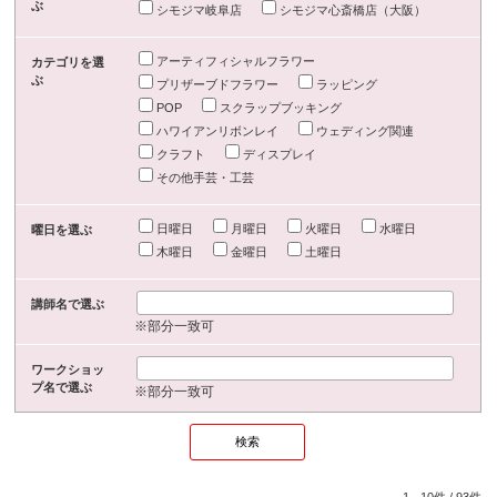
ぶ
シモジマ岐阜店
シモジマ心斎橋店（大阪）
アーティフィシャルフラワー
カテゴリを選
ぶ
プリザーブドフラワー
ラッピング
POP
スクラップブッキング
ハワイアンリボンレイ
ウェディング関連
クラフト
ディスプレイ
その他手芸・工芸
日曜日
月曜日
火曜日
水曜日
曜日を選ぶ
木曜日
金曜日
土曜日
講師名で選ぶ
※部分一致可
ワークショッ
プ名で選ぶ
※部分一致可