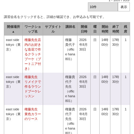
1
-
10
件 /
93
件
講習会名をクリックすると、詳細が確認でき、お申込みも可能です。
開催場所
ワークショ
サブタイト
講師名
開催
曜
開始
終了
残
▲
ップ名
ル
日時
日
時間
時間
席
east side
権藤先生店
権藤
2026
日
14時
17時
1
tokyo（東
内のお好き
貴代子
年8月
00分
30分
京）
な造花で作
（offic
30日
るクラッチ
e hana
ブーケ（ブ
801）
ートニア付
き）
east side
権藤先生
権藤貴
2026
日
14時
17時
1
tokyo（東
リメイクで
代子
年8月
00分
30分
京）
作るラウン
先生
30日
ドブーケレ
（offic
ッスン
e hana
801）
east side
権藤先生
権藤貴
2026
日
14時
17時
1
tokyo（東
黄色カラー
代子
年8月
00分
30分
京）
のリース
先生
30日
（offic
e hana
801）