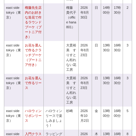
east side
権藤先生店
権藤
2026
日
14時
17時
2
tokyo（東
内のお好き
貴代子
年8月
00分
30分
京）
な造花で作
（offic
30日
るラウンド
e hana
ブーケ（ブ
801）
ートニア付
き）
east side
お花を選ん
大貫裕
2026
日
13時
16時
3
tokyo（東
で作るクラ
美 す
年8月
30分
30分
京）
ッチブーケ
りすと
23日
（ブートニ
ん枯れ
ア付き）
ない花
工房
east side
お花を選ん
大貫裕
2026
日
13時
16時
3
tokyo（東
で作るリー
美 す
年8月
30分
30分
京）
ス
りすと
23日
ん枯れ
ない花
工房
east side
ハロウィン
ハロウィン
杉崎
2026
金
13時
16時
5
tokyo（東
リボンリー
リースで楽
年10
00分
00分
京）
ス
しみましょ
月2日
う！
east side
入門クラス
ラッピング
2026
木
13時
16時
8