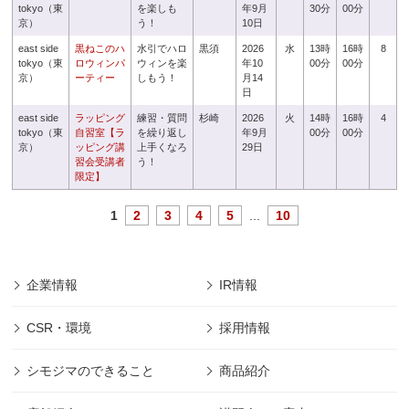
tokyo（東
を楽しも
年9月
30分
00分
京）
う！
10日
east side
黒ねこのハ
水引でハロ
黒須
2026
水
13時
16時
8
tokyo（東
ロウィンパ
ウィンを楽
年10
00分
00分
京）
ーティー
しもう！
月14
日
east side
ラッピング
練習・質問
杉崎
2026
火
14時
16時
4
tokyo（東
自習室【ラ
を繰り返し
年9月
00分
00分
京）
ッピング講
上手くなろ
29日
習会受講者
う！
限定】
1
2
3
4
5
...
10
企業情報
IR情報
CSR・環境
採用情報
シモジマのできること
商品紹介