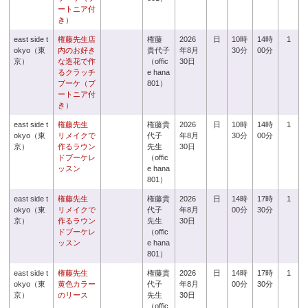
ートニア付
き）
east side t
権藤先生店
権藤
2026
日
10時
14時
1
okyo（東
内のお好き
貴代子
年8月
30分
00分
京）
な造花で作
（offic
30日
るクラッチ
e hana
ブーケ（ブ
801）
ートニア付
き）
east side t
権藤先生
権藤貴
2026
日
10時
14時
1
okyo（東
リメイクで
代子
年8月
30分
00分
京）
作るラウン
先生
30日
ドブーケレ
（offic
ッスン
e hana
801）
east side t
権藤先生
権藤貴
2026
日
14時
17時
1
okyo（東
リメイクで
代子
年8月
00分
30分
京）
作るラウン
先生
30日
ドブーケレ
（offic
ッスン
e hana
801）
east side t
権藤先生
権藤貴
2026
日
14時
17時
1
okyo（東
黄色カラー
代子
年8月
00分
30分
京）
のリース
先生
30日
（offic