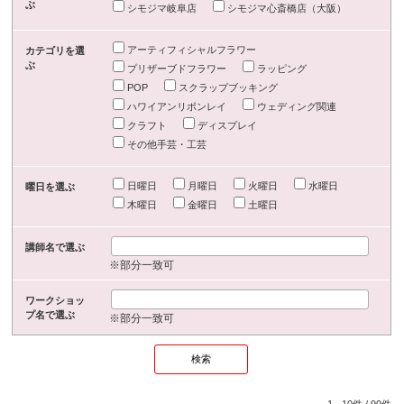
ぶ
シモジマ岐阜店
シモジマ心斎橋店（大阪）
アーティフィシャルフラワー
カテゴリを選
ぶ
プリザーブドフラワー
ラッピング
POP
スクラップブッキング
ハワイアンリボンレイ
ウェディング関連
クラフト
ディスプレイ
その他手芸・工芸
日曜日
月曜日
火曜日
水曜日
曜日を選ぶ
木曜日
金曜日
土曜日
講師名で選ぶ
※部分一致可
ワークショッ
プ名で選ぶ
※部分一致可