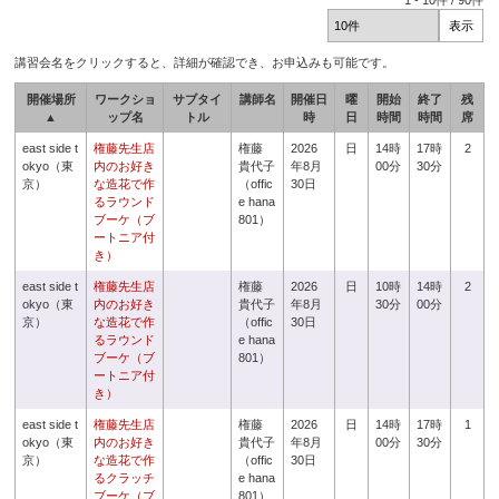
1
-
10
件 /
90
件
講習会名をクリックすると、詳細が確認でき、お申込みも可能です。
開催場所
ワークショ
サブタイ
講師名
開催日
曜
開始
終了
残
▲
ップ名
トル
時
日
時間
時間
席
east side t
権藤先生店
権藤
2026
日
14時
17時
2
okyo（東
内のお好き
貴代子
年8月
00分
30分
京）
な造花で作
（offic
30日
るラウンド
e hana
ブーケ（ブ
801）
ートニア付
き）
east side t
権藤先生店
権藤
2026
日
10時
14時
2
okyo（東
内のお好き
貴代子
年8月
30分
00分
京）
な造花で作
（offic
30日
るラウンド
e hana
ブーケ（ブ
801）
ートニア付
き）
east side t
権藤先生店
権藤
2026
日
14時
17時
1
okyo（東
内のお好き
貴代子
年8月
00分
30分
京）
な造花で作
（offic
30日
るクラッチ
e hana
ブーケ（ブ
801）