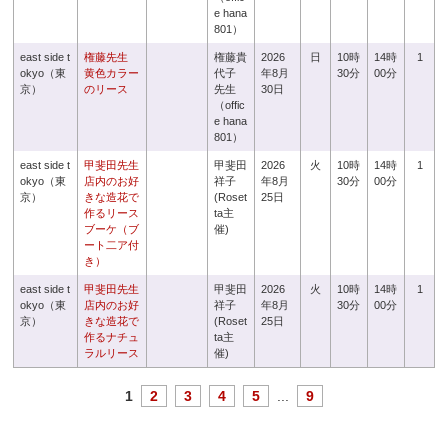
e hana
801）
east side t
権藤先生
権藤貴
2026
日
10時
14時
1
okyo（東
黄色カラー
代子
年8月
30分
00分
京）
のリース
先生
30日
（offic
e hana
801）
east side t
甲斐田先生
甲斐田
2026
火
10時
14時
1
okyo（東
店内のお好
祥子
年8月
30分
00分
京）
きな造花で
(Roset
25日
作るリース
ta主
ブーケ（ブ
催)
ート二ア付
き）
east side t
甲斐田先生
甲斐田
2026
火
10時
14時
1
okyo（東
店内のお好
祥子
年8月
30分
00分
京）
きな造花で
(Roset
25日
作るナチュ
ta主
ラルリース
催)
1
2
3
4
5
...
9