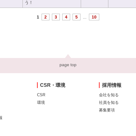
う！
1
2
3
4
5
...
10
page top
CSR・環境
採用情報
CSR
会社を知る
環境
社員を知る
募集要項
報