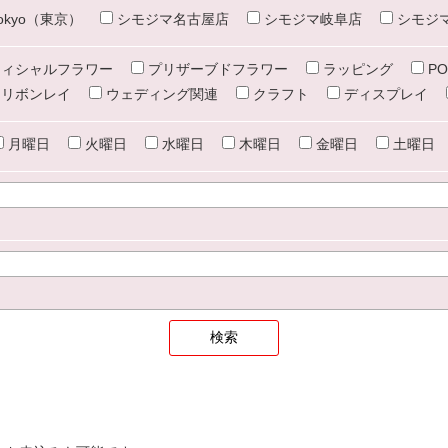
e tokyo（東京）
シモジマ名古屋店
シモジマ岐阜店
シモジ
ィシャルフラワー
プリザーブドフラワー
ラッピング
PO
リボンレイ
ウェディング関連
クラフト
ディスプレイ
月曜日
火曜日
水曜日
木曜日
金曜日
土曜日