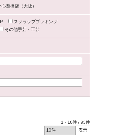
マ心斎橋店（大阪）
P
スクラップブッキング
その他手芸・工芸
1
-
10
件 /
93
件