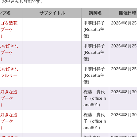
、お申込みも可能です。
ップ名
サブタイトル
講師名
開催日時
カゴ＆造花
甲斐田祥子
2026年8月2
クブーケ
(Rosetta主
き）
催)
のお好きな
甲斐田祥子
2026年8月2
スブーケ
(Rosetta主
き）
催)
のお好きな
甲斐田祥子
2026年8月2
ュラルリー
(Rosetta主
催)
お好きな造
権藤 貴代
2026年8月3
チブーケ
子（office h
き）
ana801）
お好きな造
権藤 貴代
2026年8月3
チブーケ
子（office h
き）
ana801）