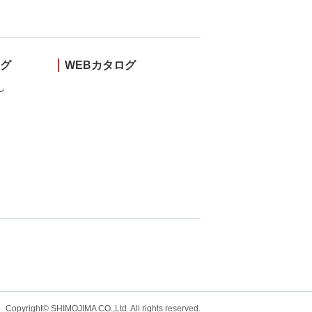
ング
WEBカタログ
し
Copyright© SHIMOJIMA CO.,Ltd. All rights
reserved.