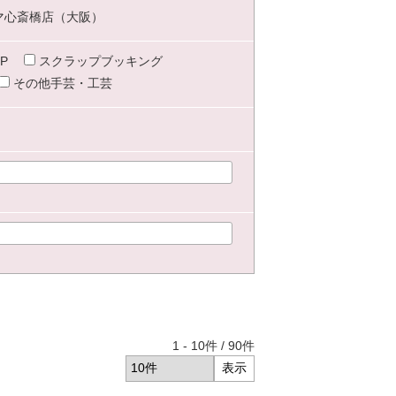
マ心斎橋店（大阪）
P
スクラップブッキング
その他手芸・工芸
1
-
10
件 /
90
件