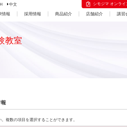
シモジマ オンライ
SH
中文
IR情報
採用情報
商品紹介
店舗紹介
講習
験教室
情報
い。複数の項目を選択することができます。