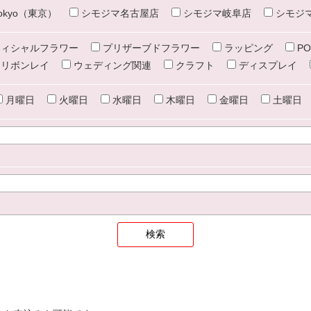
e tokyo（東京）
シモジマ名古屋店
シモジマ岐阜店
シモジ
ィシャルフラワー
プリザーブドフラワー
ラッピング
PO
リボンレイ
ウェディング関連
クラフト
ディスプレイ
月曜日
火曜日
水曜日
木曜日
金曜日
土曜日