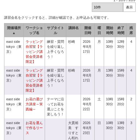
1
-
10
件 /
93
件
講習会名をクリックすると、詳細が確認でき、お申込みも可能です。
開催場所
ワークショ
サブタイト
講師名
開催
曜
開始
終了
残
▲
ップ名
ル
日時
日
時間
時間
席
east side
ラッピング
練習・質問
杉崎
2026
月
10時
12時
4
tokyo（東
自習室【ラ
を繰り返し
年8月
30分
30分
京）
ッピング講
上手くなろ
17日
習会受講者
う！
限定】
east side
ラッピング
練習・質問
杉崎
2026
月
13時
15時
4
tokyo（東
自習室【ラ
を繰り返し
年8月
30分
30分
京）
ッピング講
上手くなろ
17日
習会受講者
う！
限定】
east side
お花の選び
テーマに沿
2026
土
10時
15時
2
tokyo（東
方講座～実
ってお花を
年8月
30分
20分
京）
践編～
選ぶことを
22日
楽しもう！
east side
お花を選ん
大貫裕
2026
日
10時
13時
3
tokyo（東
で作るリー
美 す
年8月
30分
30分
京）
ス
りすと
23日
ん枯れ