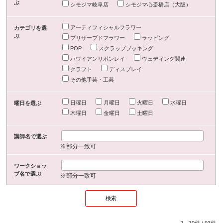
ぶ
シモジマ岐阜店
シモジマ心斎橋店（大阪）
アーティフィシャルフラワー
カテゴリを選
ぶ
プリザーブドフラワー
ラッピング
POP
スクラップブッキング
ハワイアンリボンレイ
ウェディング関連
クラフト
ディスプレイ
その他手芸・工芸
日曜日
月曜日
火曜日
水曜日
曜日を選ぶ
木曜日
金曜日
土曜日
講師名で選ぶ
※部分一致可
ワークショッ
プ名で選ぶ
※部分一致可