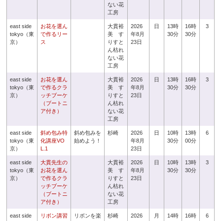
ない花
工房
east side
お花を選ん
大貫裕
2026
日
13時
16時
3
tokyo（東
で作るリー
美 す
年8月
30分
30分
京）
ス
りすと
23日
ん枯れ
ない花
工房
east side
お花を選ん
大貫裕
2026
日
13時
16時
3
tokyo（東
で作るクラ
美 す
年8月
30分
30分
京）
ッチブーケ
りすと
23日
（ブートニ
ん枯れ
ア付き）
ない花
工房
east side
斜め包み特
斜め包みを
杉崎
2026
日
10時
13時
6
tokyo（東
化講座VO
始めよう！
年8月
30分
00分
京）
L.1
23日
east side
大貫先生の
大貫裕
2026
日
10時
13時
3
tokyo（東
お花を選ん
美 す
年8月
30分
30分
京）
で作るクラ
りすと
23日
ッチブーケ
ん枯れ
（ブートニ
ない花
ア付き）
工房
east side
リボン講習
リボンを楽
杉崎
2026
月
14時
16時
6