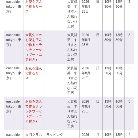
east side
お花を選ん
大貫裕
2026
日
10時
13時
3
tokyo（東
で作るリー
美 す
年8月
30分
30分
京）
ス
りすと
23日
ん枯れ
ない花
工房
east side
大貫先生の
大貫裕
2026
日
10時
13時
3
tokyo（東
お花を選ん
美 す
年8月
30分
30分
京）
で作るクラ
りすと
23日
ッチブーケ
ん枯れ
（ブートニ
ない花
ア付き）
工房
east side
お花を選ん
大貫裕
2026
日
13時
16時
3
tokyo（東
で作るリー
美 す
年8月
30分
30分
京）
ス
りすと
23日
ん枯れ
ない花
工房
east side
お花を選ん
大貫裕
2026
日
13時
16時
3
tokyo（東
で作るクラ
美 す
年8月
30分
30分
京）
ッチブーケ
りすと
23日
（ブートニ
ん枯れ
ア付き）
ない花
工房
east side
入門クラス
ラッピング
2026
月
10時
13時
4