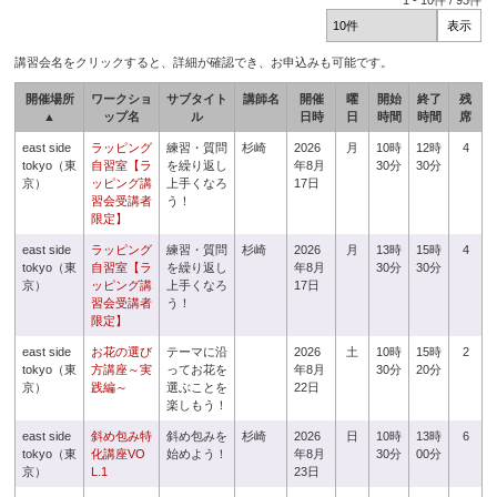
1
-
10
件 /
93
件
講習会名をクリックすると、詳細が確認でき、お申込みも可能です。
開催場所
ワークショ
サブタイト
講師名
開催
曜
開始
終了
残
▲
ップ名
ル
日時
日
時間
時間
席
east side
ラッピング
練習・質問
杉崎
2026
月
10時
12時
4
tokyo（東
自習室【ラ
を繰り返し
年8月
30分
30分
京）
ッピング講
上手くなろ
17日
習会受講者
う！
限定】
east side
ラッピング
練習・質問
杉崎
2026
月
13時
15時
4
tokyo（東
自習室【ラ
を繰り返し
年8月
30分
30分
京）
ッピング講
上手くなろ
17日
習会受講者
う！
限定】
east side
お花の選び
テーマに沿
2026
土
10時
15時
2
tokyo（東
方講座～実
ってお花を
年8月
30分
20分
京）
践編～
選ぶことを
22日
楽しもう！
east side
斜め包み特
斜め包みを
杉崎
2026
日
10時
13時
6
tokyo（東
化講座VO
始めよう！
年8月
30分
00分
京）
L.1
23日