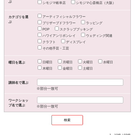
ぶ
シモジマ岐阜店
シモジマ心斎橋店（大阪）
アーティフィシャルフラワー
カテゴリを選
ぶ
プリザーブドフラワー
ラッピング
POP
スクラップブッキング
ハワイアンリボンレイ
ウェディング関連
クラフト
ディスプレイ
その他手芸・工芸
日曜日
月曜日
火曜日
水曜日
曜日を選ぶ
木曜日
金曜日
土曜日
講師名で選ぶ
※部分一致可
ワークショッ
プ名で選ぶ
※部分一致可