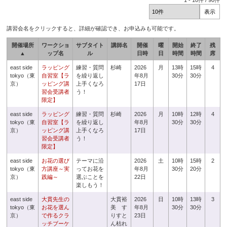
1
-
10
件 /
90
件
講習会名をクリックすると、詳細が確認でき、お申込みも可能です。
開催場所
ワークショ
サブタイト
講師名
開催
曜
開始
終了
残
▲
ップ名
ル
日時
日
時間
時間
席
east side
ラッピング
練習・質問
杉崎
2026
月
13時
15時
4
tokyo（東
自習室【ラ
を繰り返し
年8月
30分
30分
京）
ッピング講
上手くなろ
17日
習会受講者
う！
限定】
east side
ラッピング
練習・質問
杉崎
2026
月
10時
12時
4
tokyo（東
自習室【ラ
を繰り返し
年8月
30分
30分
京）
ッピング講
上手くなろ
17日
習会受講者
う！
限定】
east side
お花の選び
テーマに沿
2026
土
10時
15時
2
tokyo（東
方講座～実
ってお花を
年8月
30分
20分
京）
践編～
選ぶことを
22日
楽しもう！
east side
大貫先生の
大貫裕
2026
日
10時
13時
3
tokyo（東
お花を選ん
美 す
年8月
30分
30分
京）
で作るクラ
りすと
23日
ッチブーケ
ん枯れ