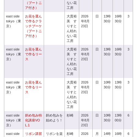
（ブートニ
ない花
ア付き）
工房
east side
お花を選ん
大貫裕
2026
日
13時
16時
3
tokyo（東
で作るクラ
美 す
年8月
30分
30分
京）
ッチブーケ
りすと
23日
（ブートニ
ん枯れ
ア付き）
ない花
工房
east side
お花を選ん
大貫裕
2026
日
13時
16時
3
tokyo（東
で作るリー
美 す
年8月
30分
30分
京）
ス
りすと
23日
ん枯れ
ない花
工房
east side
お花を選ん
大貫裕
2026
日
10時
13時
3
tokyo（東
で作るリー
美 す
年8月
30分
30分
京）
ス
りすと
23日
ん枯れ
ない花
工房
east side
斜め包み特
斜め包みを
杉崎
2026
日
10時
13時
6
tokyo（東
化講座VO
始めよう！
年8月
30分
00分
京）
L.1
23日
east side
リボン講習
リボンを楽
杉崎
2026
月
14時
16時
6