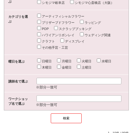
ぶ
シモジマ岐阜店
シモジマ心斎橋店（大阪）
アーティフィシャルフラワー
カテゴリを選
ぶ
プリザーブドフラワー
ラッピング
POP
スクラップブッキング
ハワイアンリボンレイ
ウェディング関連
クラフト
ディスプレイ
その他手芸・工芸
日曜日
月曜日
火曜日
水曜日
曜日を選ぶ
木曜日
金曜日
土曜日
講師名で選ぶ
※部分一致可
ワークショッ
プ名で選ぶ
※部分一致可