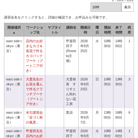
1
-
10
件 /
93
件
講習会名をクリックすると、詳細が確認でき、お申込みも可能です。
開催場所
ワークショ
サブタイ
講師名
開催日
曜
開始
終了
残
▲
ップ名
トル
時
日
時間
時間
席
east side t
店内のお好
甲斐田
2026
火
10時
14時
1
okyo（東
きなカゴ＆
祥子
年8月
30分
00分
京）
造花で作る
(Roset
25日
カゴバック
ta主
ブーケ（ブ
催)
ート二ア付
き）
east side t
大貫先生の
大貫裕
2026
日
10時
13時
3
okyo（東
お花を選ん
美 す
年8月
30分
30分
京）
で作るクラ
りすと
23日
ッチブーケ
ん枯れ
（ブートニ
ない花
ア付き）
工房
east side t
水引講習会
黒須
2026
月
13時
16時
6
okyo（東
「近づく秋
年9月
00分
00分
京）
の風景」
7日
east side t
甲斐田先生
甲斐田
2026
火
10時
14時
1
okyo（東
店内のお好
祥子
年8月
30分
00分