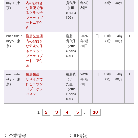
okyo（東
内のお好き
貴代子
年8月
00分
30分
京）
な造花で作
（offic
30日
るクラッチ
e hana
ブーケ（ブ
801）
ートニア付
き）
east side t
権藤先生店
権藤
2026
日
10時
14時
1
okyo（東
内のお好き
貴代子
年8月
30分
00分
京）
な造花で作
（offic
30日
るクラッチ
e hana
ブーケ（ブ
801）
ートニア付
き）
east side t
権藤先生
権藤貴
2026
日
10時
14時
1
okyo（東
リメイクで
代子
年8月
30分
00分
京）
作るラウン
先生
30日
ドブーケレ
（offic
ッスン
e hana
801）
1
2
3
4
5
...
10
企業情報
IR情報