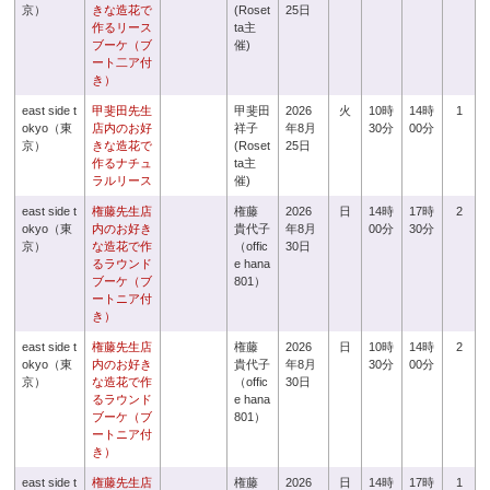
京）
きな造花で
(Roset
25日
作るリース
ta主
ブーケ（ブ
催)
ート二ア付
き）
east side t
甲斐田先生
甲斐田
2026
火
10時
14時
1
okyo（東
店内のお好
祥子
年8月
30分
00分
京）
きな造花で
(Roset
25日
作るナチュ
ta主
ラルリース
催)
east side t
権藤先生店
権藤
2026
日
14時
17時
2
okyo（東
内のお好き
貴代子
年8月
00分
30分
京）
な造花で作
（offic
30日
るラウンド
e hana
ブーケ（ブ
801）
ートニア付
き）
east side t
権藤先生店
権藤
2026
日
10時
14時
2
okyo（東
内のお好き
貴代子
年8月
30分
00分
京）
な造花で作
（offic
30日
るラウンド
e hana
ブーケ（ブ
801）
ートニア付
き）
east side t
権藤先生店
権藤
2026
日
14時
17時
1