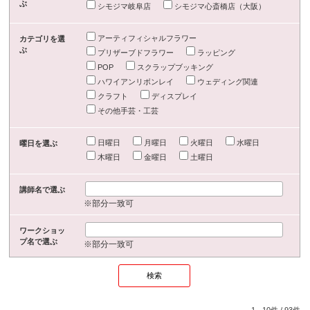
ぶ
シモジマ岐阜店
シモジマ心斎橋店（大阪）
アーティフィシャルフラワー
カテゴリを選
ぶ
プリザーブドフラワー
ラッピング
POP
スクラップブッキング
ハワイアンリボンレイ
ウェディング関連
クラフト
ディスプレイ
その他手芸・工芸
日曜日
月曜日
火曜日
水曜日
曜日を選ぶ
木曜日
金曜日
土曜日
講師名で選ぶ
※部分一致可
ワークショッ
プ名で選ぶ
※部分一致可