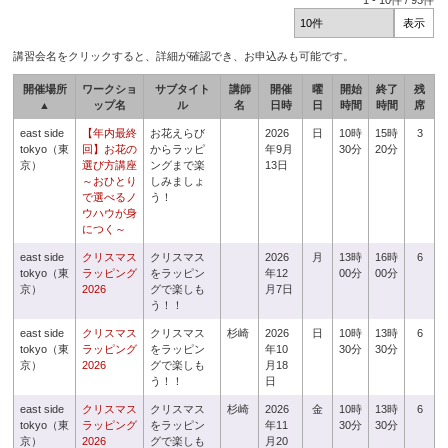
1
-
10
件 /
93
件
講習会名をクリックすると、詳細が確認でき、お申込みも可能です。
開催場所
ワークショ
サブタイト
講師
開催
曜
開始
終了
残
▲
ップ名
ル
名
日時
日
時間
時間
席
east side
【年内最終
お花えらび
2026
日
10時
15時
3
tokyo（東
回】お花の
からラッピ
年9月
30分
20分
京）
選び方講座
ングまで楽
13日
～おひとり
しみましょ
で選べるノ
う！
ウハウが身
につく～
east side
クリスマス
クリスマス
2026
月
13時
16時
6
tokyo（東
ラッピング
をラッピン
年12
00分
00分
京）
2026
グで楽しも
月7日
う！！
east side
クリスマス
クリスマス
杉崎
2026
日
10時
13時
6
tokyo（東
ラッピング
をラッピン
年10
30分
30分
京）
2026
グで楽しも
月18
う！！
日
east side
クリスマス
クリスマス
杉崎
2026
金
10時
13時
6
tokyo（東
ラッピング
をラッピン
年11
30分
30分
京）
2026
グで楽しも
月20