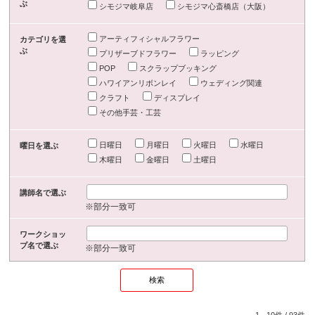
ぶ
シモジマ岐阜店
シモジマ心斎橋店（大阪）
アーティフィシャルフラワー
カテゴリを選
ぶ
プリザーブドフラワー
ラッピング
POP
スクラップブッキング
ハワイアンリボンレイ
ウェディング関連
クラフト
ディスプレイ
その他手芸・工芸
日曜日
月曜日
火曜日
水曜日
曜日を選ぶ
木曜日
金曜日
土曜日
講師名で選ぶ
※部分一致可
ワークショッ
プ名で選ぶ
※部分一致可