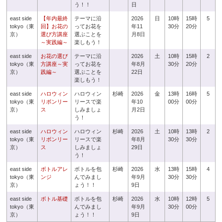
う！！
日
east side
【年内最終
テーマに沿
2026
日
10時
15時
5
tokyo（東
回】お花の
ってお花を
年11
30分
20分
京）
選び方講座
選ぶことを
月8日
～実践編～
楽しもう！
east side
お花の選び
テーマに沿
2026
土
10時
15時
2
tokyo（東
方講座～実
ってお花を
年8月
30分
20分
京）
践編～
選ぶことを
22日
楽しもう！
east side
ハロウィン
ハロウィン
杉崎
2026
金
13時
16時
5
tokyo（東
リボンリー
リースで楽
年10
00分
00分
京）
ス
しみましょ
月2日
う！
east side
ハロウィン
ハロウィン
杉崎
2026
土
10時
13時
2
tokyo（東
リボンリー
リースで楽
年8月
30分
30分
京）
ス
しみましょ
29日
う！
east side
ボトルアレ
ボトルを包
杉崎
2026
水
13時
15時
4
tokyo（東
ンジ
んでみまし
年9月
30分
30分
京）
ょう！！
9日
east side
ボトル基礎
ボトルを包
杉崎
2026
水
10時
12時
5
tokyo（東
んでみまし
年9月
30分
00分
京）
ょう！！
9日