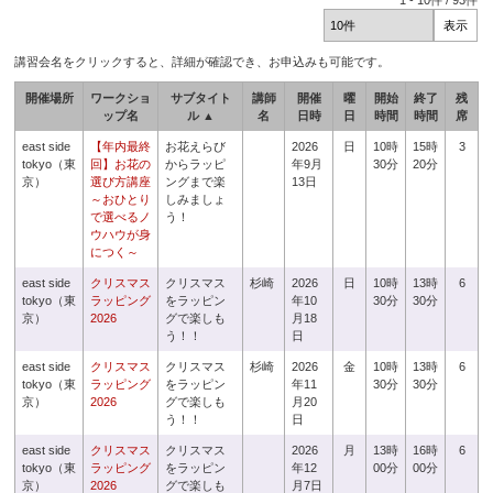
1
-
10
件 /
93
件
講習会名をクリックすると、詳細が確認でき、お申込みも可能です。
開催場所
ワークショ
サブタイト
講師
開催
曜
開始
終了
残
ップ名
ル ▲
名
日時
日
時間
時間
席
east side
【年内最終
お花えらび
2026
日
10時
15時
3
tokyo（東
回】お花の
からラッピ
年9月
30分
20分
京）
選び方講座
ングまで楽
13日
～おひとり
しみましょ
で選べるノ
う！
ウハウが身
につく～
east side
クリスマス
クリスマス
杉崎
2026
日
10時
13時
6
tokyo（東
ラッピング
をラッピン
年10
30分
30分
京）
2026
グで楽しも
月18
う！！
日
east side
クリスマス
クリスマス
杉崎
2026
金
10時
13時
6
tokyo（東
ラッピング
をラッピン
年11
30分
30分
京）
2026
グで楽しも
月20
う！！
日
east side
クリスマス
クリスマス
2026
月
13時
16時
6
tokyo（東
ラッピング
をラッピン
年12
00分
00分
京）
2026
グで楽しも
月7日