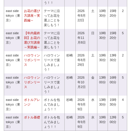
う！！
east side
お花の選び
テーマに沿
2026
土
10時
15時
2
tokyo（東
方講座～実
ってお花を
年8月
30分
20分
京）
践編～
選ぶことを
22日
楽しもう！
east side
【年内最終
テーマに沿
2026
日
10時
15時
5
tokyo（東
回】お花の
ってお花を
年11
30分
20分
京）
選び方講座
選ぶことを
月8日
～実践編～
楽しもう！
east side
ハロウィン
ハロウィン
杉崎
2026
土
10時
13時
2
tokyo（東
リボンリー
リースで楽
年8月
30分
30分
京）
ス
しみましょ
29日
う！
east side
ハロウィン
ハロウィン
杉崎
2026
金
13時
16時
5
tokyo（東
リボンリー
リースで楽
年10
00分
00分
京）
ス
しみましょ
月2日
う！
east side
ボトルアレ
ボトルを包
杉崎
2026
水
13時
15時
4
tokyo（東
ンジ
んでみまし
年9月
30分
30分
京）
ょう！！
9日
east side
ボトル基礎
ボトルを包
杉崎
2026
水
10時
12時
5
tokyo（東
んでみまし
年9月
30分
00分
京）
ょう！！
9日