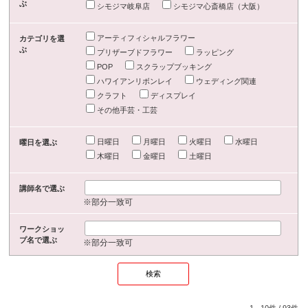
ぶ
シモジマ岐阜店
シモジマ心斎橋店（大阪）
アーティフィシャルフラワー
カテゴリを選
ぶ
プリザーブドフラワー
ラッピング
POP
スクラップブッキング
ハワイアンリボンレイ
ウェディング関連
クラフト
ディスプレイ
その他手芸・工芸
日曜日
月曜日
火曜日
水曜日
曜日を選ぶ
木曜日
金曜日
土曜日
講師名で選ぶ
※部分一致可
ワークショッ
プ名で選ぶ
※部分一致可