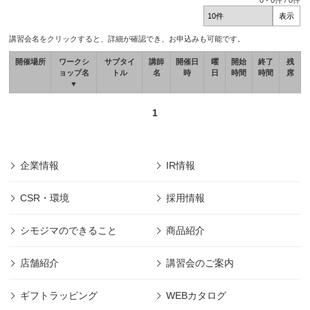
0
-
0
件 /
0
件
講習会名をクリックすると、詳細が確認でき、お申込みも可能です。
開催場所
ワークシ
サブタイ
講師
開催日
曜
開始
終了
残
ョップ名
トル
名
時
日
時間
時間
席
▼
1
企業情報
IR情報
CSR・環境
採用情報
シモジマのできること
商品紹介
店舗紹介
講習会のご案内
ギフトラッピング
WEBカタログ