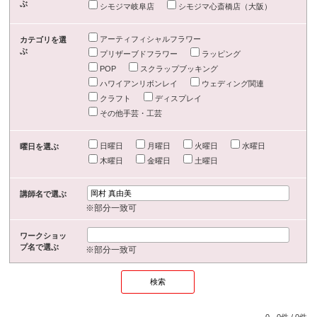
ぶ
シモジマ岐阜店
シモジマ心斎橋店（大阪）
アーティフィシャルフラワー
カテゴリを選
ぶ
プリザーブドフラワー
ラッピング
POP
スクラップブッキング
ハワイアンリボンレイ
ウェディング関連
クラフト
ディスプレイ
その他手芸・工芸
日曜日
月曜日
火曜日
水曜日
曜日を選ぶ
木曜日
金曜日
土曜日
講師名で選ぶ
※部分一致可
ワークショッ
プ名で選ぶ
※部分一致可