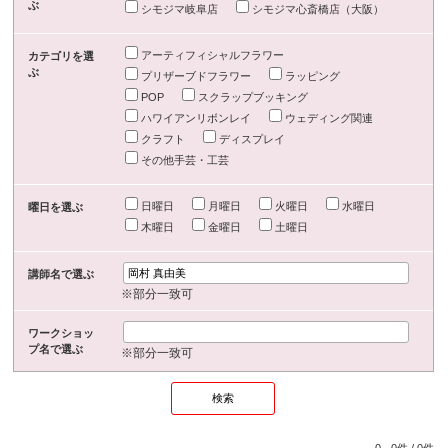
ぶ
シモジマ岐阜店
シモジマ心斎橋店（大阪）
アーティフィシャルフラワー
カテゴリを選
ぶ
プリザーブドフラワー
ラッピング
POP
スクラップブッキング
ハワイアンリボンレイ
ウェディング関連
クラフト
ディスプレイ
その他手芸・工芸
日曜日
月曜日
火曜日
水曜日
曜日を選ぶ
木曜日
金曜日
土曜日
講師名で選ぶ
※部分一致可
ワークショッ
プ名で選ぶ
※部分一致可