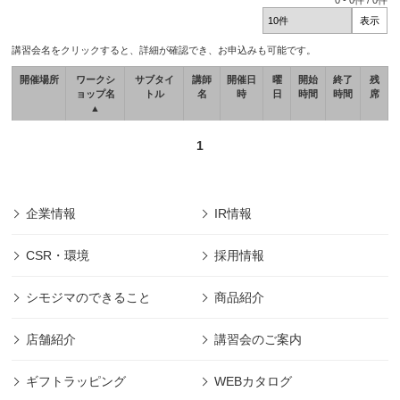
0
-
0
件 /
0
件
講習会名をクリックすると、詳細が確認でき、お申込みも可能です。
開催場所
ワークシ
サブタイ
講師
開催日
曜
開始
終了
残
ョップ名
トル
名
時
日
時間
時間
席
▲
1
企業情報
IR情報
CSR・環境
採用情報
シモジマのできること
商品紹介
店舗紹介
講習会のご案内
ギフトラッピング
WEBカタログ