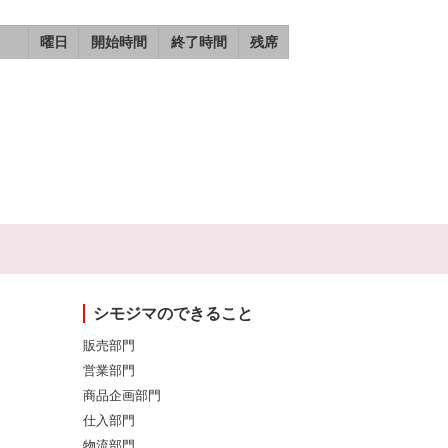
曜日
開始時間
終了時間
残席
シモジマのできること
販売部門
営業部門
商品企画部門
仕入部門
物流部門