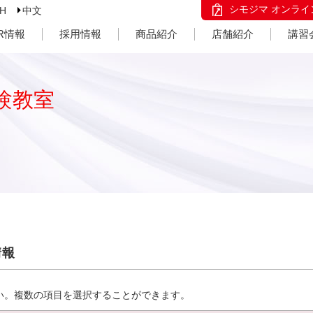
シモジマ オンライ
SH
中文
IR情報
採用情報
商品紹介
店舗紹介
講習
験教室
情報
い。複数の項目を選択することができます。