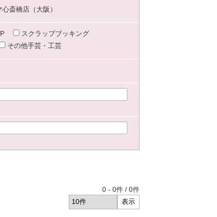
マ心斎橋店（大阪）
P
スクラップブッキング
その他手芸・工芸
0
-
0
件 /
0
件