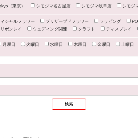
e tokyo（東京）
シモジマ名古屋店
シモジマ岐阜店
シモジ
ィシャルフラワー
プリザーブドフラワー
ラッピング
PO
リボンレイ
ウェディング関連
クラフト
ディスプレイ
月曜日
火曜日
水曜日
木曜日
金曜日
土曜日