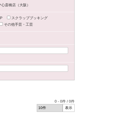
マ心斎橋店（大阪）
P
スクラップブッキング
その他手芸・工芸
0
-
0
件 /
0
件