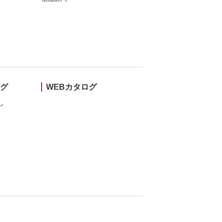
ング
WEBカタログ
し