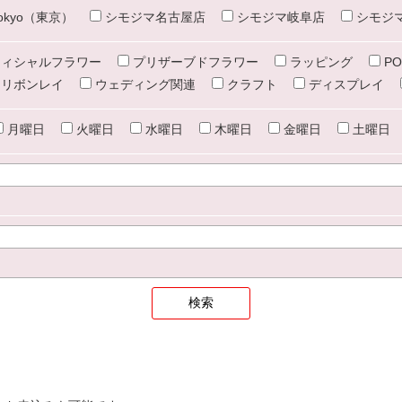
e tokyo（東京）
シモジマ名古屋店
シモジマ岐阜店
シモジ
ィシャルフラワー
プリザーブドフラワー
ラッピング
PO
リボンレイ
ウェディング関連
クラフト
ディスプレイ
月曜日
火曜日
水曜日
木曜日
金曜日
土曜日