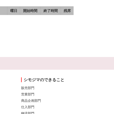
曜日
開始時間
終了時間
残席
シモジマのできること
販売部門
営業部門
商品企画部門
仕入部門
物流部門