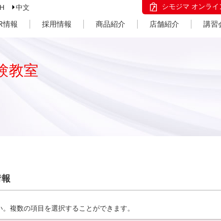
シモジマ オンライ
SH
中文
IR情報
採用情報
商品紹介
店舗紹介
講習
験教室
情報
い。複数の項目を選択することができます。