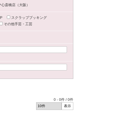
マ心斎橋店（大阪）
P
スクラップブッキング
その他手芸・工芸
0
-
0
件 /
0
件