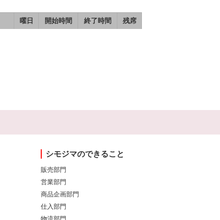
曜日
開始時間
終了時間
残席
シモジマのできること
販売部門
営業部門
商品企画部門
仕入部門
物流部門