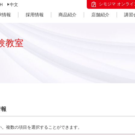
シモジマ オンライ
SH
中文
IR情報
採用情報
商品紹介
店舗紹介
講習
験教室
情報
い。複数の項目を選択することができます。