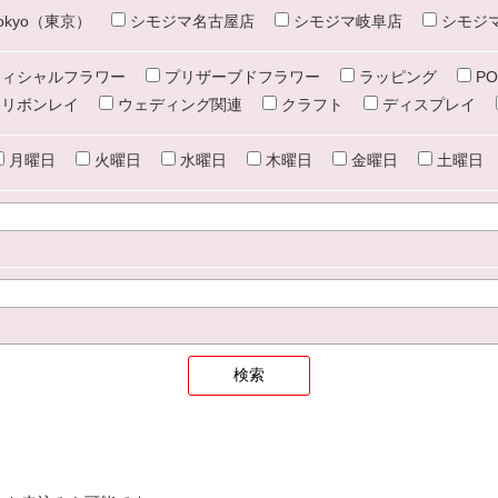
e tokyo（東京）
シモジマ名古屋店
シモジマ岐阜店
シモジ
ィシャルフラワー
プリザーブドフラワー
ラッピング
PO
リボンレイ
ウェディング関連
クラフト
ディスプレイ
月曜日
火曜日
水曜日
木曜日
金曜日
土曜日