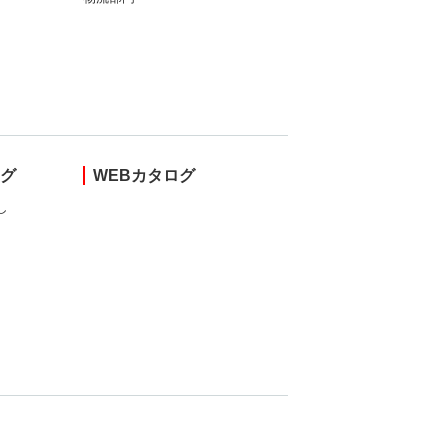
ング
WEBカタログ
し