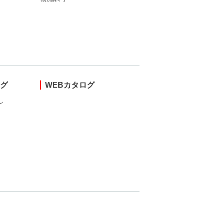
ング
WEBカタログ
し