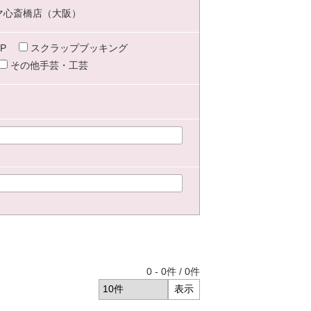
マ心斎橋店（大阪）
P
スクラップブッキング
その他手芸・工芸
0
-
0
件 /
0
件