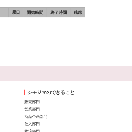
曜日
開始時間
終了時間
残席
シモジマのできること
販売部門
営業部門
商品企画部門
仕入部門
物流部門