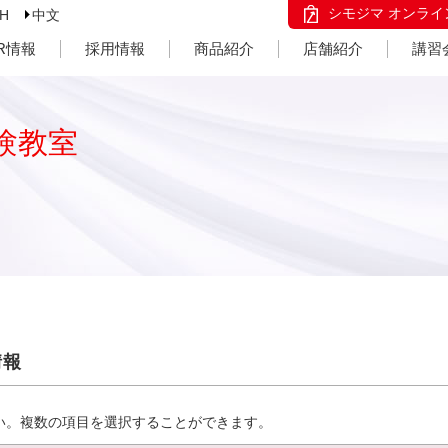
シモジマ オンライ
SH
中文
IR情報
採用情報
商品紹介
店舗紹介
講習
験教室
情報
い。複数の項目を選択することができます。