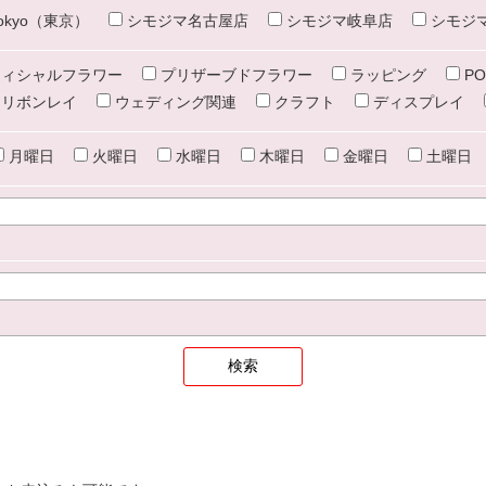
e tokyo（東京）
シモジマ名古屋店
シモジマ岐阜店
シモジ
ィシャルフラワー
プリザーブドフラワー
ラッピング
PO
リボンレイ
ウェディング関連
クラフト
ディスプレイ
月曜日
火曜日
水曜日
木曜日
金曜日
土曜日