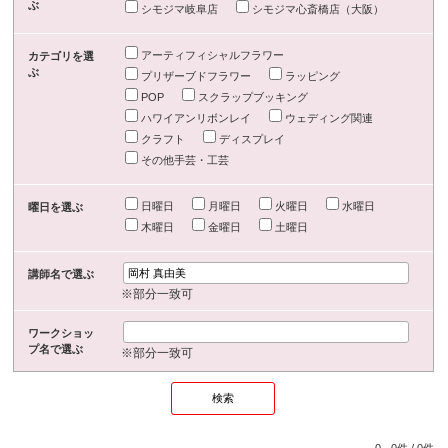
ぶ
シモジマ岐阜店
シモジマ心斎橋店（大阪）
アーティフィシャルフラワー
カテゴリを選
ぶ
プリザーブドフラワー
ラッピング
POP
スクラップブッキング
ハワイアンリボンレイ
ウェディング関連
クラフト
ディスプレイ
その他手芸・工芸
日曜日
月曜日
火曜日
水曜日
曜日を選ぶ
木曜日
金曜日
土曜日
講師名で選ぶ
※部分一致可
ワークショッ
プ名で選ぶ
※部分一致可