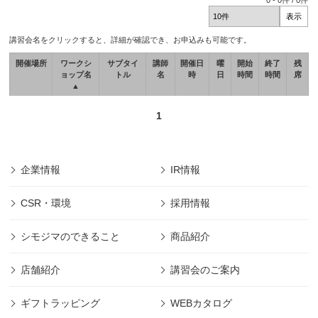
0
-
0
件 /
0
件
講習会名をクリックすると、詳細が確認でき、お申込みも可能です。
開催場所
ワークシ
サブタイ
講師
開催日
曜
開始
終了
残
ョップ名
トル
名
時
日
時間
時間
席
▲
1
企業情報
IR情報
CSR・環境
採用情報
シモジマのできること
商品紹介
店舗紹介
講習会のご案内
ギフトラッピング
WEBカタログ