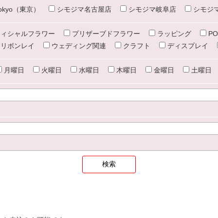
e tokyo（東京）
シモジマ名古屋店
シモジマ岐阜店
シモジ
ィシャルフラワー
プリザーブドフラワー
ラッピング
PO
リボンレイ
ウェディング関連
クラフト
ディスプレイ
月曜日
火曜日
水曜日
木曜日
金曜日
土曜日