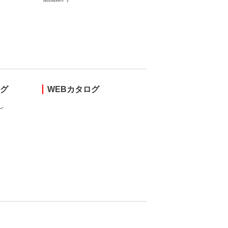
ング
WEBカタログ
し