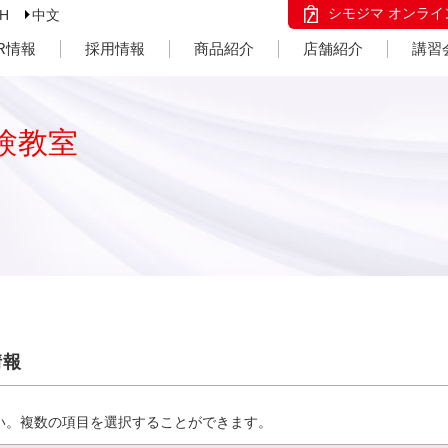
シモジマ オンライ
SH
中文
IR情報
採用情報
商品紹介
店舗紹介
講習
験教室
情報
い。複数の項目を選択することができます。