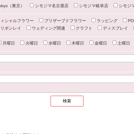
e tokyo（東京）
シモジマ名古屋店
シモジマ岐阜店
シモジ
ィシャルフラワー
プリザーブドフラワー
ラッピング
PO
リボンレイ
ウェディング関連
クラフト
ディスプレイ
月曜日
火曜日
水曜日
木曜日
金曜日
土曜日