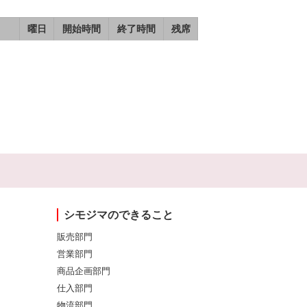
曜日
開始時間
終了時間
残席
シモジマのできること
販売部門
営業部門
商品企画部門
仕入部門
物流部門