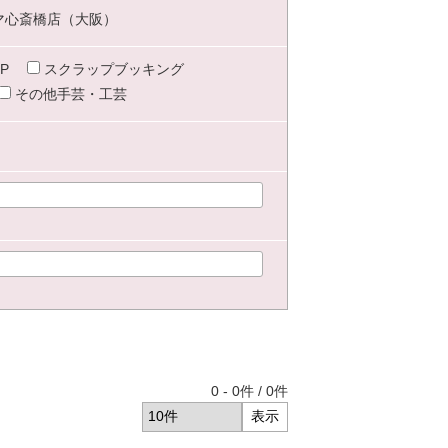
マ心斎橋店（大阪）
P
スクラップブッキング
その他手芸・工芸
0
-
0
件 /
0
件