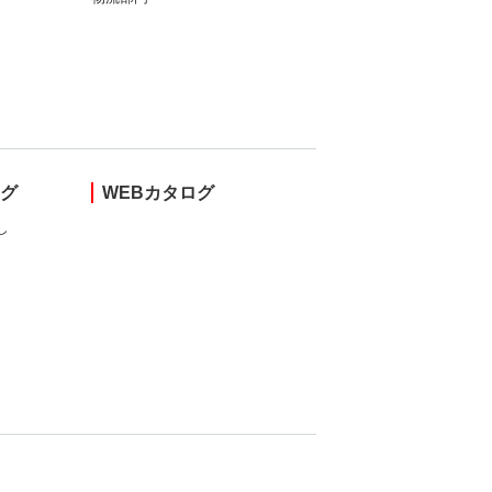
ング
WEBカタログ
し