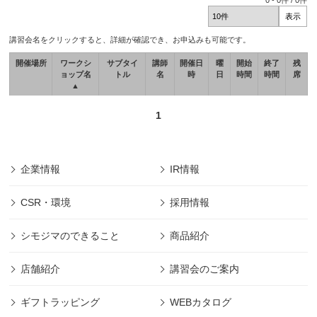
0
-
0
件 /
0
件
講習会名をクリックすると、詳細が確認でき、お申込みも可能です。
開催場所
ワークシ
サブタイ
講師
開催日
曜
開始
終了
残
ョップ名
トル
名
時
日
時間
時間
席
▲
1
企業情報
IR情報
CSR・環境
採用情報
シモジマのできること
商品紹介
店舗紹介
講習会のご案内
ギフトラッピング
WEBカタログ