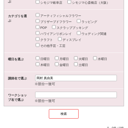
ぶ
シモジマ岐阜店
シモジマ心斎橋店（大阪）
アーティフィシャルフラワー
カテゴリを選
ぶ
プリザーブドフラワー
ラッピング
POP
スクラップブッキング
ハワイアンリボンレイ
ウェディング関連
クラフト
ディスプレイ
その他手芸・工芸
日曜日
月曜日
火曜日
水曜日
曜日を選ぶ
木曜日
金曜日
土曜日
講師名で選ぶ
※部分一致可
ワークショッ
プ名で選ぶ
※部分一致可