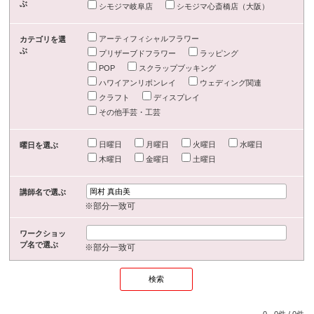
ぶ
シモジマ岐阜店
シモジマ心斎橋店（大阪）
アーティフィシャルフラワー
カテゴリを選
ぶ
プリザーブドフラワー
ラッピング
POP
スクラップブッキング
ハワイアンリボンレイ
ウェディング関連
クラフト
ディスプレイ
その他手芸・工芸
日曜日
月曜日
火曜日
水曜日
曜日を選ぶ
木曜日
金曜日
土曜日
講師名で選ぶ
※部分一致可
ワークショッ
プ名で選ぶ
※部分一致可