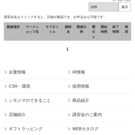
0
-
0
件 /
0
件
講習会名をクリックすると、詳細が確認でき、お申込みも可能です。
開催場所
ワークシ
サブタイ
講師
開催日
曜
開始
終了
残
ョップ名
トル
名
時
日
時間
時間
席
▲
1
企業情報
IR情報
CSR・環境
採用情報
シモジマのできること
商品紹介
店舗紹介
講習会のご案内
ギフトラッピング
WEBカタログ