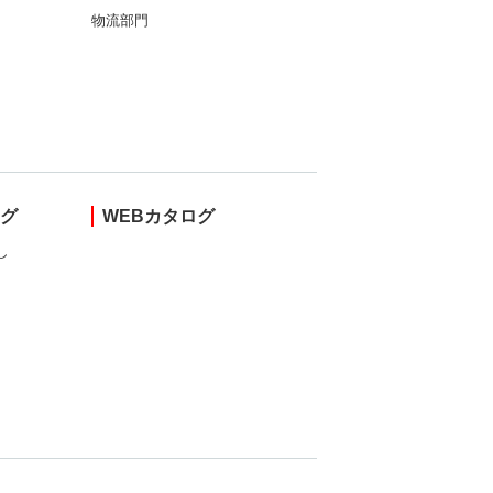
物流部門
ング
WEBカタログ
し