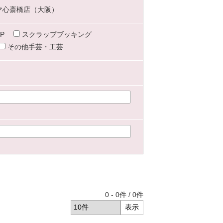
マ心斎橋店（大阪）
P
スクラップブッキング
その他手芸・工芸
0
-
0
件 /
0
件