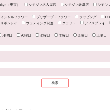
e tokyo（東京）
シモジマ名古屋店
シモジマ岐阜店
シモジ
ィシャルフラワー
プリザーブドフラワー
ラッピング
PO
リボンレイ
ウェディング関連
クラフト
ディスプレイ
月曜日
火曜日
水曜日
木曜日
金曜日
土曜日