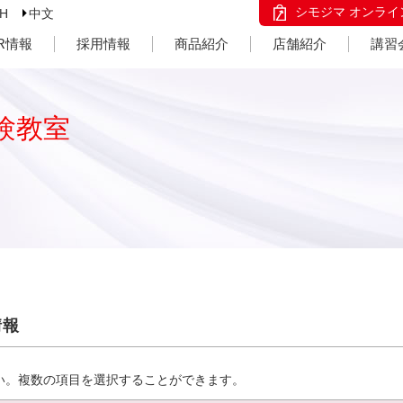
シモジマ オンライ
SH
中文
IR情報
採用情報
商品紹介
店舗紹介
講習
験教室
情報
い。複数の項目を選択することができます。