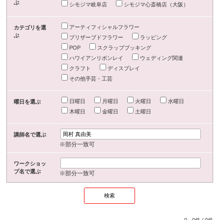
ぶ
シモジマ岐阜店
シモジマ心斎橋店（大阪）
アーティフィシャルフラワー
カテゴリを選
ぶ
プリザーブドフラワー
ラッピング
POP
スクラップブッキング
ハワイアンリボンレイ
ウェディング関連
クラフト
ディスプレイ
その他手芸・工芸
日曜日
月曜日
火曜日
水曜日
曜日を選ぶ
木曜日
金曜日
土曜日
講師名で選ぶ
※部分一致可
ワークショッ
プ名で選ぶ
※部分一致可