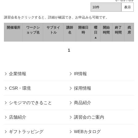
0
-
0
件 /
0
件
講習会名をクリックすると、詳細が確認でき、お申込みも可能です。
開催場所
ワークシ
サブタイ
講師
開催日
曜
開始
終了
残
ョップ名
トル
名
時
日
時間
時間
席
▲
1
企業情報
IR情報
CSR・環境
採用情報
シモジマのできること
商品紹介
店舗紹介
講習会のご案内
ギフトラッピング
WEBカタログ