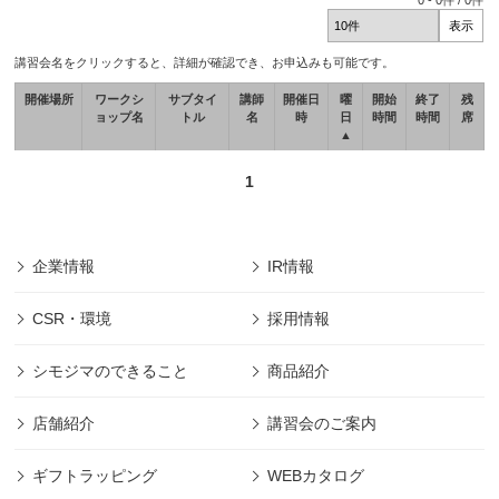
0
-
0
件 /
0
件
講習会名をクリックすると、詳細が確認でき、お申込みも可能です。
開催場所
ワークシ
サブタイ
講師
開催日
曜
開始
終了
残
ョップ名
トル
名
時
日
時間
時間
席
▲
1
企業情報
IR情報
CSR・環境
採用情報
シモジマのできること
商品紹介
店舗紹介
講習会のご案内
ギフトラッピング
WEBカタログ