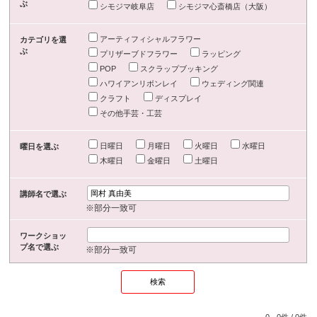
ぶ
シモジマ岐阜店
シモジマ心斎橋店（大阪）
アーティフィシャルフラワー
カテゴリを選
ぶ
プリザーブドフラワー
ラッピング
POP
スクラップブッキング
ハワイアンリボンレイ
ウェディング関連
クラフト
ディスプレイ
その他手芸・工芸
日曜日
月曜日
火曜日
水曜日
曜日を選ぶ
木曜日
金曜日
土曜日
講師名で選ぶ
※部分一致可
ワークショッ
プ名で選ぶ
※部分一致可