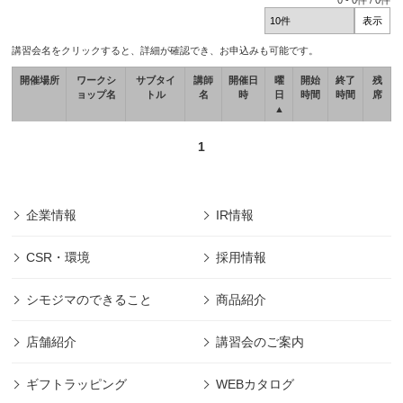
0
-
0
件 /
0
件
講習会名をクリックすると、詳細が確認でき、お申込みも可能です。
開催場所
ワークシ
サブタイ
講師
開催日
曜
開始
終了
残
ョップ名
トル
名
時
日
時間
時間
席
▲
1
企業情報
IR情報
CSR・環境
採用情報
シモジマのできること
商品紹介
店舗紹介
講習会のご案内
ギフトラッピング
WEBカタログ