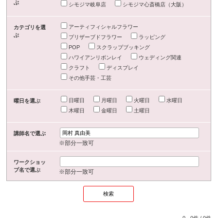
ぶ
シモジマ岐阜店
シモジマ心斎橋店（大阪）
アーティフィシャルフラワー
カテゴリを選
ぶ
プリザーブドフラワー
ラッピング
POP
スクラップブッキング
ハワイアンリボンレイ
ウェディング関連
クラフト
ディスプレイ
その他手芸・工芸
日曜日
月曜日
火曜日
水曜日
曜日を選ぶ
木曜日
金曜日
土曜日
講師名で選ぶ
※部分一致可
ワークショッ
プ名で選ぶ
※部分一致可