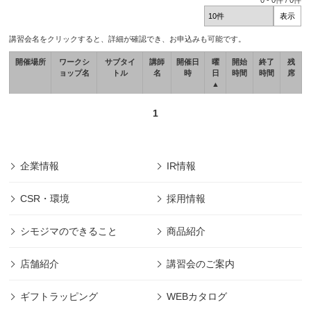
0
-
0
件 /
0
件
講習会名をクリックすると、詳細が確認でき、お申込みも可能です。
開催場所
ワークシ
サブタイ
講師
開催日
曜
開始
終了
残
ョップ名
トル
名
時
日
時間
時間
席
▲
1
企業情報
IR情報
CSR・環境
採用情報
シモジマのできること
商品紹介
店舗紹介
講習会のご案内
ギフトラッピング
WEBカタログ