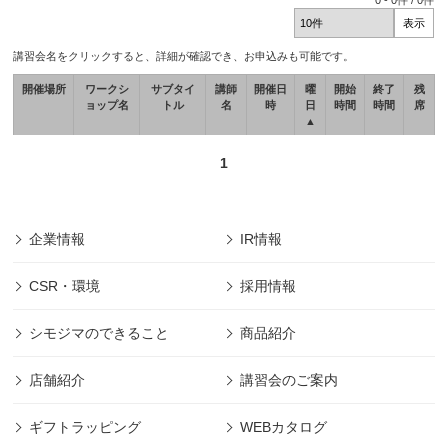
0
-
0
件 /
0
件
講習会名をクリックすると、詳細が確認でき、お申込みも可能です。
開催場所
ワークシ
サブタイ
講師
開催日
曜
開始
終了
残
ョップ名
トル
名
時
日
時間
時間
席
▲
1
企業情報
IR情報
CSR・環境
採用情報
シモジマのできること
商品紹介
店舗紹介
講習会のご案内
ギフトラッピング
WEBカタログ