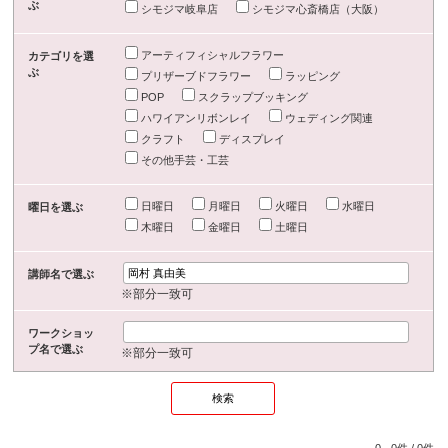
ぶ
シモジマ岐阜店
シモジマ心斎橋店（大阪）
アーティフィシャルフラワー
カテゴリを選
ぶ
プリザーブドフラワー
ラッピング
POP
スクラップブッキング
ハワイアンリボンレイ
ウェディング関連
クラフト
ディスプレイ
その他手芸・工芸
日曜日
月曜日
火曜日
水曜日
曜日を選ぶ
木曜日
金曜日
土曜日
講師名で選ぶ
※部分一致可
ワークショッ
プ名で選ぶ
※部分一致可