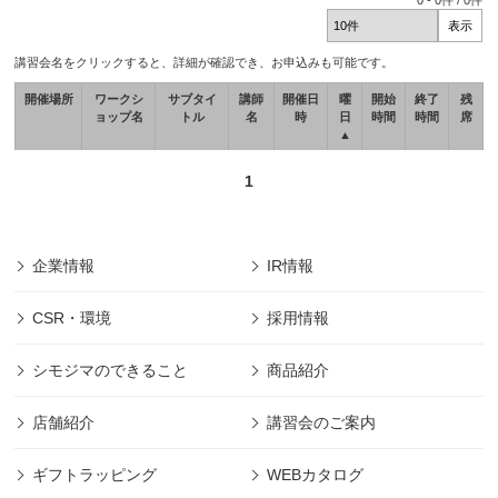
0
-
0
件 /
0
件
講習会名をクリックすると、詳細が確認でき、お申込みも可能です。
開催場所
ワークシ
サブタイ
講師
開催日
曜
開始
終了
残
ョップ名
トル
名
時
日
時間
時間
席
▲
1
企業情報
IR情報
CSR・環境
採用情報
シモジマのできること
商品紹介
店舗紹介
講習会のご案内
ギフトラッピング
WEBカタログ