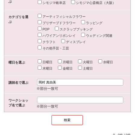
ぶ
シモジマ岐阜店
シモジマ心斎橋店（大阪）
アーティフィシャルフラワー
カテゴリを選
ぶ
プリザーブドフラワー
ラッピング
POP
スクラップブッキング
ハワイアンリボンレイ
ウェディング関連
クラフト
ディスプレイ
その他手芸・工芸
日曜日
月曜日
火曜日
水曜日
曜日を選ぶ
木曜日
金曜日
土曜日
講師名で選ぶ
※部分一致可
ワークショッ
プ名で選ぶ
※部分一致可