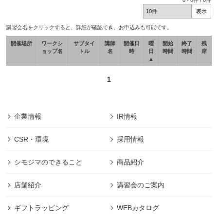
0
-
0
件 /
0
件
講習会名をクリックすると、詳細が確認でき、お申込みも可能です。
開催場所
ワークシ
サブタイ
講師
開催日
曜
開始
終了
残
ョップ名
トル
名
時
日
時間
時間
席
▲
1
企業情報
IR情報
CSR・環境
採用情報
シモジマのできること
商品紹介
店舗紹介
講習会のご案内
ギフトラッピング
WEBカタログ