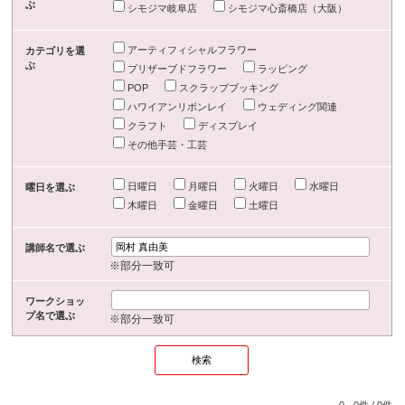
ぶ
シモジマ岐阜店
シモジマ心斎橋店（大阪）
アーティフィシャルフラワー
カテゴリを選
ぶ
プリザーブドフラワー
ラッピング
POP
スクラップブッキング
ハワイアンリボンレイ
ウェディング関連
クラフト
ディスプレイ
その他手芸・工芸
日曜日
月曜日
火曜日
水曜日
曜日を選ぶ
木曜日
金曜日
土曜日
講師名で選ぶ
※部分一致可
ワークショッ
プ名で選ぶ
※部分一致可