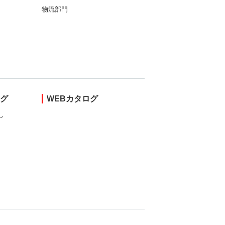
物流部門
ング
WEBカタログ
し