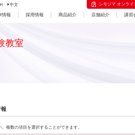
シモジマ オンライ
SH
中文
IR情報
採用情報
商品紹介
店舗紹介
講習
験教室
情報
い。複数の項目を選択することができます。