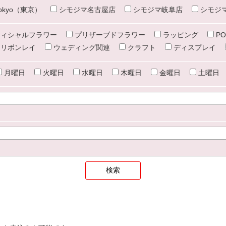
e tokyo（東京）
シモジマ名古屋店
シモジマ岐阜店
シモジ
ィシャルフラワー
プリザーブドフラワー
ラッピング
PO
リボンレイ
ウェディング関連
クラフト
ディスプレイ
月曜日
火曜日
水曜日
木曜日
金曜日
土曜日