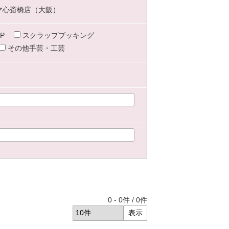
マ心斎橋店（大阪）
P
スクラップブッキング
その他手芸・工芸
0
-
0
件 /
0
件